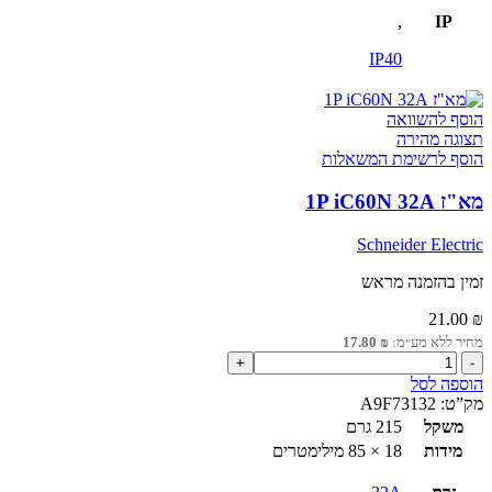
,
IP
IP40
הוסף להשוואה
תצוגה מהירה
הוסף לרשימת המשאלות
מא"ז 1P iC60N 32A
Schneider Electric
זמין בהזמנה מראש
21.00
₪
מחיר ללא מע״מ:
₪
17.80
כמות
של
הוספה לסל
מא"ז
מק”ט:
A9F73132
1P
משקל
215 גרם
iC60N
מידות
18 × 85 מילימטרים
32A