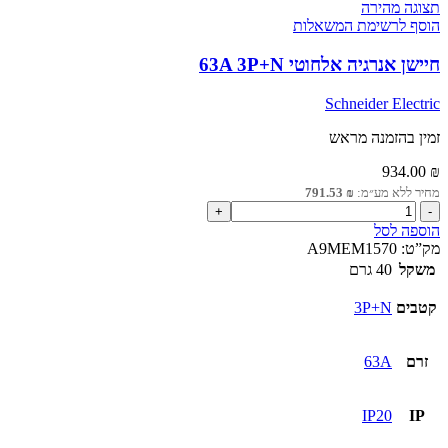
תצוגה מהירה
הוסף לרשימת המשאלות
חיישן אנרגיה אלחוטי 63A 3P+N
Schneider Electric
זמין בהזמנה מראש
934.00
₪
מחיר ללא מע״מ:
₪
791.53
כמות
של
הוספה לסל
חיישן
מק”ט:
A9MEM1570
אנרגיה
משקל
40 גרם
אלחוטי
63A
קטבים
3P+N
3P+N
זרם
63A
IP20
IP