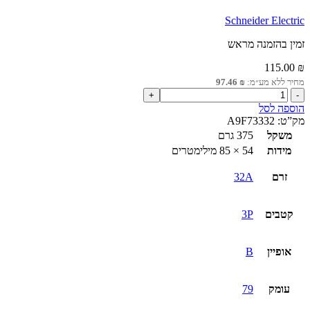
Schneider Electric
זמין בהזמנה מראש
115.00
₪
מחיר ללא מע״מ:
₪
97.46
כמות
של
הוספה לסל
מא"ז
מק”ט:
A9F73332
3P
משקל
375 גרם
iC60N
מידות
54 × 85 מילימטרים
32A
זרם
32A
קטבים
3P
אופיין
B
עומק
79