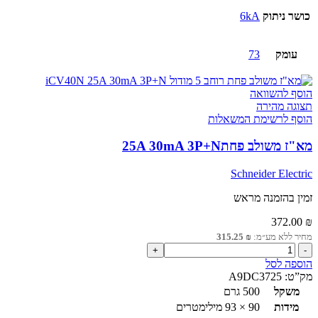
כושר ניתוק
6kA
עומק
73
הוסף להשוואה
תצוגה מהירה
הוסף לרשימת המשאלות
מא"ז משולב פחת25A 30mA 3P+N
Schneider Electric
זמין בהזמנה מראש
372.00
₪
מחיר ללא מע״מ:
₪
315.25
כמות
של
הוספה לסל
מא"ז
מק”ט:
A9DC3725
משולב
משקל
500 גרם
פחת25A
מידות
90 × 93 מילימטרים
30mA