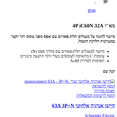
,
IP
IP40
מא"ז 4P iC60N 32A
מיועד להגנה על מעגלים תלת-פאזיים עם אפס מפני עומס יתר וקצר
במערכות חלוקת חשמל.
מיועד למעגלים תלת-פאזיים עם מוליך אפס (N)
עקומת C מתאימה לעומסים בעלי זרמי התנעה בינוניים
תאימות לסדרת Acti9
קנה עם
הוסף להשוואה
תצוגה מהירה
הוסף לרשימת המשאלות
חיישן אנרגיה אלחוטי 63A 3P+N
Schneider Electric