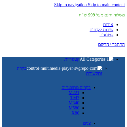
Skip to navigation
Skip to main content
משלוח חינם מעל 999 ש"ח
אודות
שירות לקוחות
קטלוגים
התחבר \ הרשם
קטגוריות
בקרה
ותקשורת
בקרים מתוכנתים
M221
TM3
M340
M580
X80
צגים