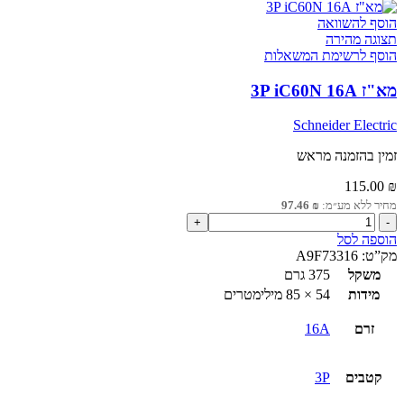
הוסף להשוואה
תצוגה מהירה
הוסף לרשימת המשאלות
מא"ז 3P iC60N 16A
Schneider Electric
זמין בהזמנה מראש
115.00
₪
מחיר ללא מע״מ:
₪
97.46
כמות
של
הוספה לסל
מא"ז
מק”ט:
A9F73316
3P
משקל
375 גרם
iC60N
מידות
54 × 85 מילימטרים
16A
זרם
16A
קטבים
3P