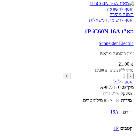
הוסף להשוואה
תצוגה מהירה
הוסף לרשימת המשאלות
מא"ז 1P iC60N 16A
Schneider Electric
זמין בהזמנה מראש
21.00
₪
מחיר ללא מע״מ:
₪
17.80
כמות
של
הוספה לסל
מא"ז
מק”ט:
A9F73116
1P
משקל
215 גרם
iC60N
מידות
18 × 85 מילימטרים
16A
זרם
16A
קטבים
1P