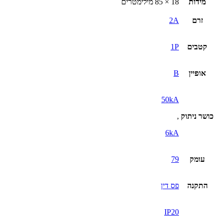
מידות
18 × 85 מילימטרים
2A
זרם
2A
קטבים
1P
אופיין
B
50kA
כושר ניתוק
,
6kA
עומק
79
התקנה
פס דין
IP20