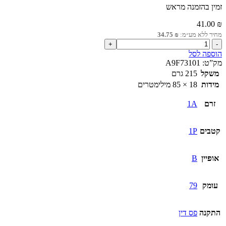
זמין בהזמנה מראש
41.00
₪
מחיר ללא מע״מ:
₪
34.75
כמות
של
הוספה לסל
מא"ז
מק”ט:
A9F73101
1P
משקל
215 גרם
iC60N
מידות
18 × 85 מילימטרים
1A
זרם
1A
קטבים
1P
אופיין
B
עומק
79
התקנה
פס דין