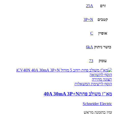
3P+N
זרם
25A
קטבים
3P+N
אופיין
C
כושר ניתוק
6kA
עומק
73
הוסף להשוואה
תצוגה מהירה
הוסף לרשימת המשאלות
מא"ז משולב פחת40A 30mA 3P+N
Schneider Electric
זמין בהזמנה מראש