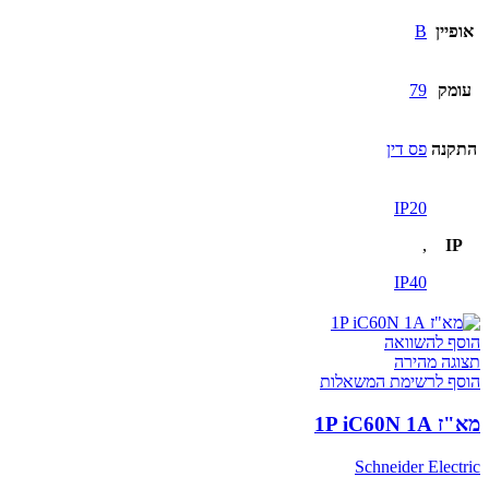
אופיין
B
עומק
79
התקנה
פס דין
IP20
,
IP
IP40
הוסף להשוואה
תצוגה מהירה
הוסף לרשימת המשאלות
מא"ז 1P iC60N 1A
Schneider Electric