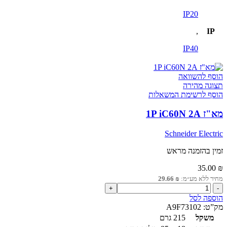
IP20
,
IP
IP40
הוסף להשוואה
תצוגה מהירה
הוסף לרשימת המשאלות
מא"ז 1P iC60N 2A
Schneider Electric
זמין בהזמנה מראש
35.00
₪
מחיר ללא מע״מ:
₪
29.66
כמות
של
הוספה לסל
מא"ז
מק”ט:
A9F73102
1P
משקל
215 גרם
iC60N