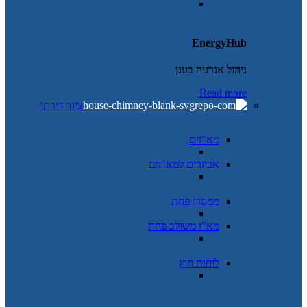
EnergyHub
ניהול אנרגיה בענן
Read more
ציוד דירתי
מא"זים
אביזרים למא"זים
ממסרי פחת
מא"ז משולב פחת
לוחות חוץ