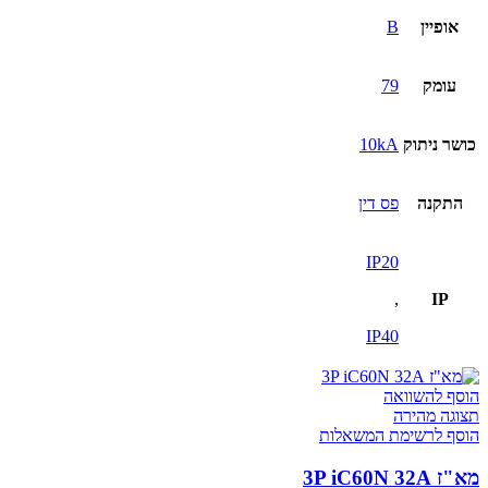
אופיין
B
עומק
79
כושר ניתוק
10kA
התקנה
פס דין
IP20
,
IP
IP40
הוסף להשוואה
תצוגה מהירה
הוסף לרשימת המשאלות
מא"ז 3P iC60N 32A