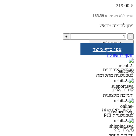
219.00
₪
מחיר ללא מע״מ:
₪
185.59
ניתן להזמנה מראש
כמות
של
הוספה לסל
מא"ז
צפו בדף מוצר
4P
הוסף להשוואה
iC60N
32A
מוצרים איכותיים
בטכנולוגיה מתקדמת
שירות אדיב
ותמיכה מקצועית
רכישה מאובטחת
בטכנולוגיית PCI
משלוח מהיר
עד בית העסק