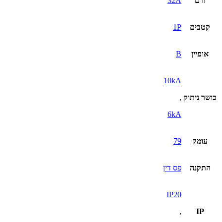
זרם
32A
קטבים
1P
אופיין
B
10kA
כושר ניתוק
,
6kA
עומק
79
התקנה
פס דין
IP20
,
IP