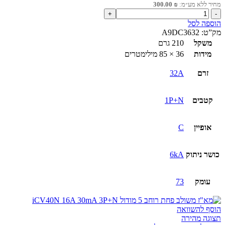
מחיר ללא מע״מ:
₪
300.00
כמות
של
הוספה לסל
מא"ז
מק”ט:
A9DC3632
משולב
משקל
210 גרם
פחת
מידות
36 × 85 מילימטרים
32A
30mA
זרם
32A
1P+N
קטבים
1P+N
אופיין
C
כושר ניתוק
6kA
עומק
73
הוסף להשוואה
תצוגה מהירה