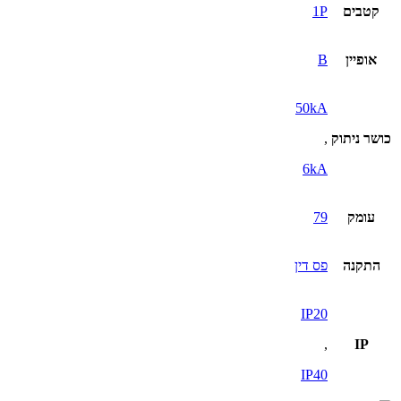
קטבים
1P
אופיין
B
50kA
כושר ניתוק
,
6kA
עומק
79
התקנה
פס דין
IP20
,
IP
IP40