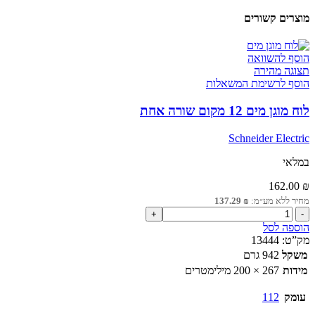
מוצרים קשורים
הוסף להשוואה
תצוגה מהירה
הוסף לרשימת המשאלות
לוח מוגן מים 12 מקום שורה אחת
Schneider Electric
במלאי
162.00
₪
מחיר ללא מע״מ:
₪
137.29
כמות
של
הוספה לסל
לוח
מק”ט:
13444
מוגן
משקל
942 גרם
מים
מידות
267 × 200 מילימטרים
12
מקום
עומק
112
שורה
אחת