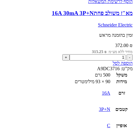
הוסף לרשימת המשאלות
מא"ז משולב פחת16A 30mA 3P+N
Schneider Electric
זמין בהזמנה מראש
372.00
₪
מחיר ללא מע״מ:
₪
315.25
כמות
של
הוספה לסל
מא"ז
מק”ט:
A9DC3716
משולב
משקל
500 גרם
פחת16A
מידות
90 × 93 מילימטרים
30mA
3P+N
זרם
16A
קטבים
3P+N
אופיין
C