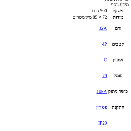
מידע נוסף
משקל
500 גרם
מידות
72 × 85 מילימטרים
זרם
32A
קטבים
4P
אופיין
C
עומק
79
כושר ניתוק
10kA
התקנה
פס דין
IP20