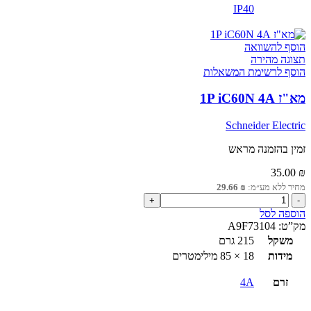
IP40
הוסף להשוואה
תצוגה מהירה
הוסף לרשימת המשאלות
מא"ז 1P iC60N 4A
Schneider Electric
זמין בהזמנה מראש
35.00
₪
מחיר ללא מע״מ:
₪
29.66
כמות
של
הוספה לסל
מא"ז
מק”ט:
A9F73104
1P
משקל
215 גרם
iC60N
מידות
18 × 85 מילימטרים
4A
זרם
4A