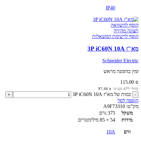
IP40
הוסף להשוואה
תצוגה מהירה
הוסף לרשימת המשאלות
מא"ז 3P iC60N 10A
Schneider Electric
זמין בהזמנה מראש
115.00
₪
מחיר ללא מע״מ:
₪
97.46
כמות של מא"ז 3P iC60N 10A
הוספה לסל
מק”ט:
A9F73310
משקל
375 גרם
מידות
54 × 85 מילימטרים
זרם
10A