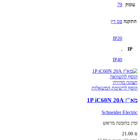
עומק
79
התקנה
פס דין
IP20
,
IP
IP40
הוסף להשוואה
תצוגה מהירה
הוסף לרשימת המשאלות
מא"ז 1P iC60N 20A
Schneider Electric
זמין בהזמנה מראש
21.00
₪