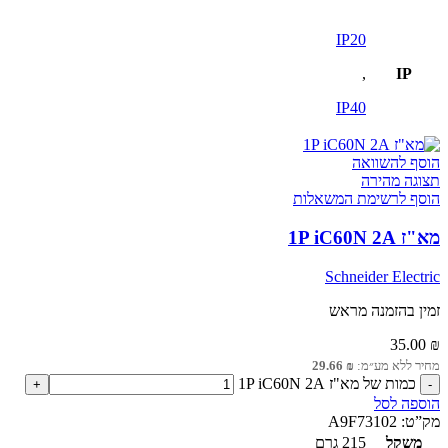
IP20
,
IP
IP40
הוסף להשוואה
תצוגה מהירה
הוסף לרשימת המשאלות
מא"ז 1P iC60N 2A
Schneider Electric
זמין בהזמנה מראש
35.00
₪
מחיר ללא מע״מ:
₪
29.66
כמות של מא"ז 1P iC60N 2A
הוספה לסל
מק”ט:
A9F73102
משקל
215 גרם