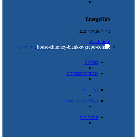
EnergyHub
ניהול אנרגיה בענן
Read more
ציוד דירתי
מא"זים
אביזרים למא"זים
ממסרי פחת
מא"ז משולב פחת
לוחות חוץ