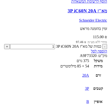
הוסף לרשימת המשאלות
מא"ז 3P iC60N 20A
Schneider Electric
זמין בהזמנה מראש
115.00
₪
מחיר ללא מע״מ:
₪
97.46
כמות של מא"ז 3P iC60N 20A
הוספה לסל
מק”ט:
A9F73320
משקל
375 גרם
מידות
54 × 85 מילימטרים
זרם
20A
קטבים
3P
אופיין
B