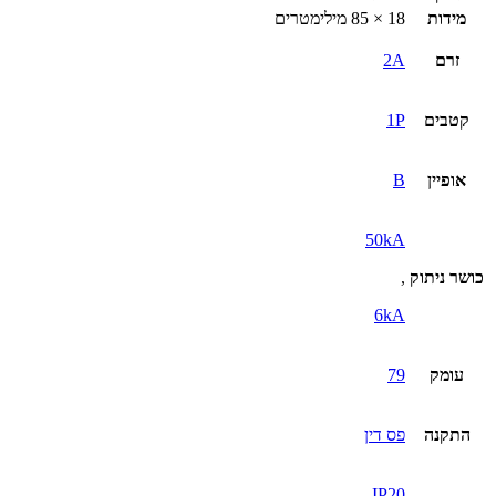
מידות
18 × 85 מילימטרים
זרם
2A
קטבים
1P
אופיין
B
50kA
כושר ניתוק
,
6kA
עומק
79
התקנה
פס דין
IP20