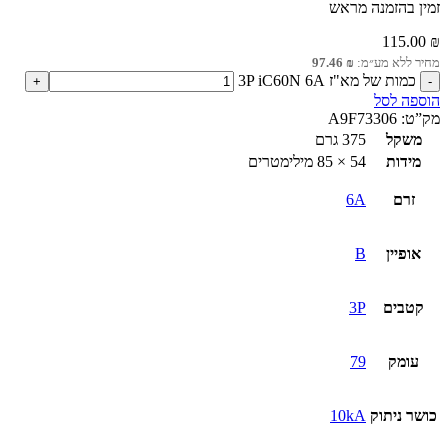
זמין בהזמנה מראש
115.00
₪
מחיר ללא מע״מ:
₪
97.46
כמות של מא"ז 3P iC60N 6A
הוספה לסל
מק”ט:
A9F73306
משקל
375 גרם
מידות
54 × 85 מילימטרים
זרם
6A
אופיין
B
קטבים
3P
עומק
79
כושר ניתוק
10kA