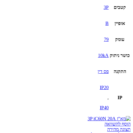
קטבים
3P
אופיין
B
עומק
79
כושר ניתוק
10kA
התקנה
פס דין
IP20
,
IP
IP40
הוסף להשוואה
תצוגה מהירה