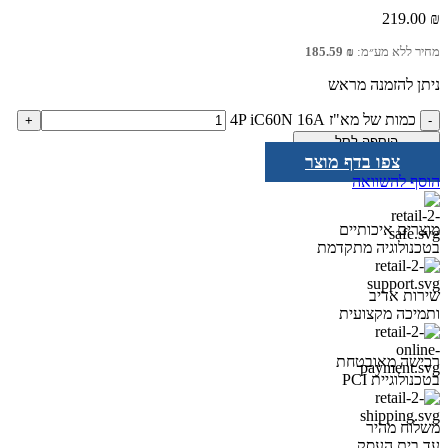
219.00
₪
מחיר ללא מע״מ:
₪
185.59
ניתן להזמנה מראש
כמות של מא"ז 4P iC60N 16A
הוספה לסל
צפו בדף מוצר
הוסף להשוואה
מוצרים איכותיים
בטכנולוגיה מתקדמת
שירות אדיב
ותמיכה מקצועית
רכישה מאובטחת
בטכנולוגיית PCI
משלוח מהיר
עד בית העסק