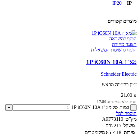
IP20
IP
מוצרים קשורים
הוסף להשוואה
תצוגה מהירה
הוסף לרשימת המשאלות
מא"ז 1P iC60N 10A
Schneider Electric
זמין בהזמנה מראש
21.00
₪
מחיר ללא מע״מ:
₪
17.80
כמות של מא"ז 1P iC60N 10A
הוספה לסל
מק”ט:
A9F73110
משקל
215 גרם
מידות
18 × 85 מילימטרים