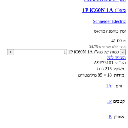
מא"ז 1P iC60N 1A
Schneider Electric
זמין בהזמנה מראש
41.00
₪
מחיר ללא מע״מ:
₪
34.75
כמות של מא"ז 1P iC60N 1A
הוספה לסל
מק”ט:
A9F73101
משקל
215 גרם
מידות
18 × 85 מילימטרים
זרם
1A
קטבים
1P
אופיין
B