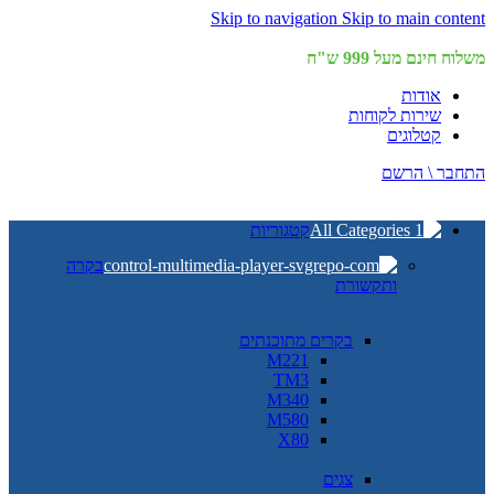
Skip to navigation
Skip to main content
משלוח חינם מעל 999 ש"ח
אודות
שירות לקוחות
קטלוגים
התחבר \ הרשם
קטגוריות
בקרה
ותקשורת
בקרים מתוכנתים
M221
TM3
M340
M580
X80
צגים