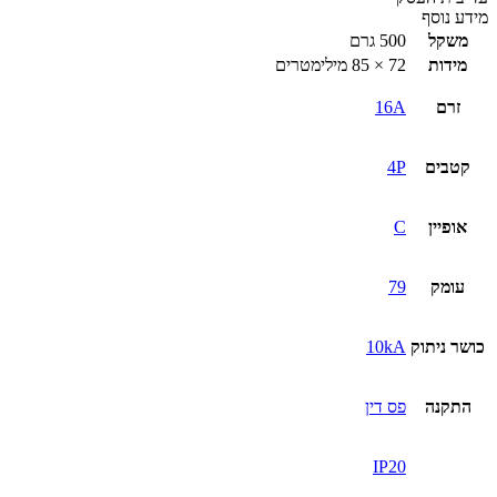
מידע נוסף
משקל
500 גרם
מידות
72 × 85 מילימטרים
זרם
16A
קטבים
4P
אופיין
C
עומק
79
כושר ניתוק
10kA
התקנה
פס דין
IP20