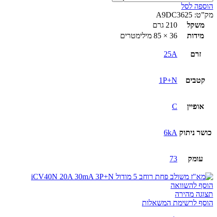
הוספה לסל
מק”ט:
A9DC3625
משקל
210 גרם
מידות
36 × 85 מילימטרים
זרם
25A
קטבים
1P+N
אופיין
C
כושר ניתוק
6kA
עומק
73
הוסף להשוואה
תצוגה מהירה
הוסף לרשימת המשאלות