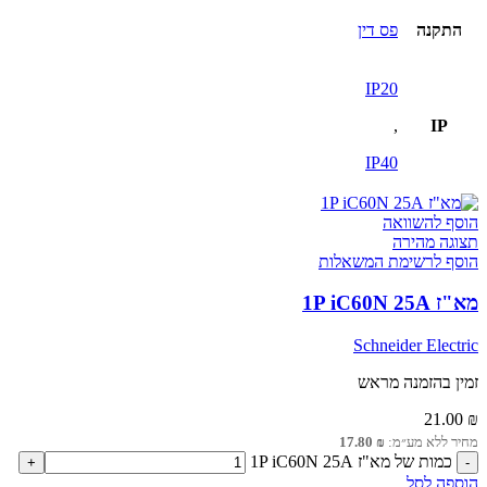
התקנה
פס דין
IP20
,
IP
IP40
הוסף להשוואה
תצוגה מהירה
הוסף לרשימת המשאלות
מא"ז 1P iC60N 25A
Schneider Electric
זמין בהזמנה מראש
21.00
₪
מחיר ללא מע״מ:
₪
17.80
כמות של מא"ז 1P iC60N 25A
הוספה לסל