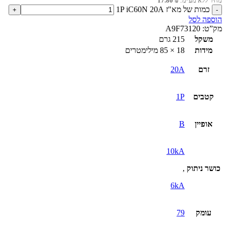
מחיר ללא מע״מ:
₪
17.80
כמות של מא"ז 1P iC60N 20A
הוספה לסל
מק”ט:
A9F73120
משקל
215 גרם
מידות
18 × 85 מילימטרים
זרם
20A
קטבים
1P
אופיין
B
10kA
כושר ניתוק
,
6kA
עומק
79