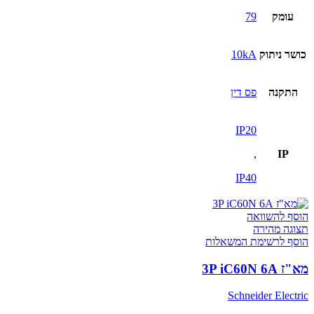
עומק
79
כושר ניתוק
10kA
התקנה
פס דין
IP20
,
IP
IP40
הוסף להשוואה
תצוגה מהירה
הוסף לרשימת המשאלות
מא"ז 3P iC60N 6A
Schneider Electric