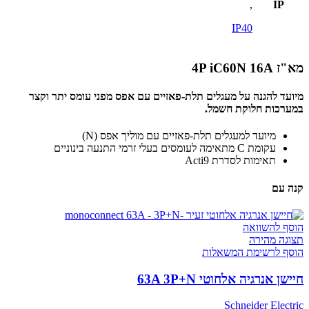
,
IP
IP40
מא"ז 4P iC60N 16A
מיועד להגנה על מעגלים תלת-פאזיים עם אפס מפני עומס יתר וקצר
במערכות חלוקת חשמל.
מיועד למעגלים תלת-פאזיים עם מוליך אפס (N)
עקומת C מתאימה לעומסים בעלי זרמי התנעה בינוניים
תאימות לסדרת Acti9
קנה עם
הוסף להשוואה
תצוגה מהירה
הוסף לרשימת המשאלות
חיישן אנרגיה אלחוטי 63A 3P+N
Schneider Electric