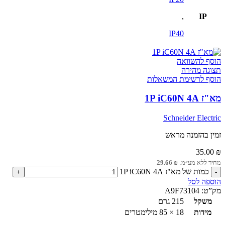
,
IP
IP40
הוסף להשוואה
תצוגה מהירה
הוסף לרשימת המשאלות
מא"ז 1P iC60N 4A
Schneider Electric
זמין בהזמנה מראש
35.00
₪
מחיר ללא מע״מ:
₪
29.66
כמות של מא"ז 1P iC60N 4A
הוספה לסל
מק”ט:
A9F73104
משקל
215 גרם
מידות
18 × 85 מילימטרים