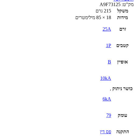
מק”ט:
A9F73125
משקל
215 גרם
מידות
18 × 85 מילימטרים
זרם
25A
קטבים
1P
אופיין
B
10kA
כושר ניתוק
,
6kA
עומק
79
התקנה
פס דין