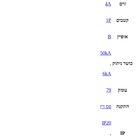
זרם
4A
קטבים
1P
אופיין
B
50kA
כושר ניתוק
,
6kA
עומק
79
התקנה
פס דין
IP20
,
IP