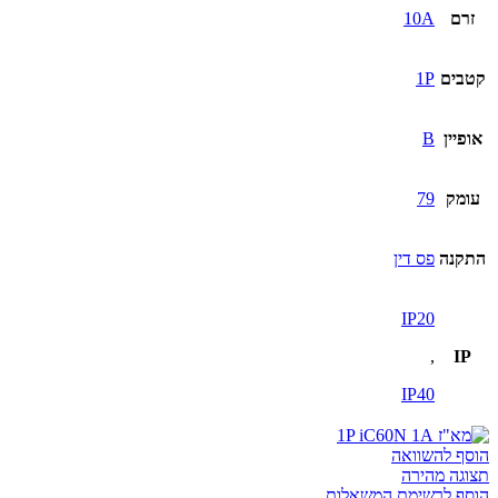
זרם
10A
קטבים
1P
אופיין
B
עומק
79
התקנה
פס דין
IP20
,
IP
IP40
הוסף להשוואה
תצוגה מהירה
הוסף לרשימת המשאלות