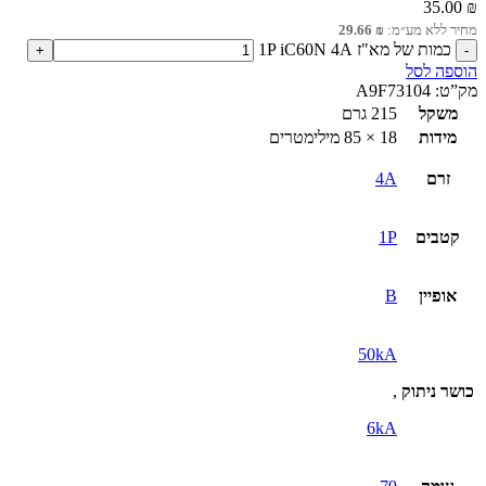
35.00
₪
מחיר ללא מע״מ:
₪
29.66
כמות של מא"ז 1P iC60N 4A
הוספה לסל
מק”ט:
A9F73104
משקל
215 גרם
מידות
18 × 85 מילימטרים
זרם
4A
קטבים
1P
אופיין
B
50kA
כושר ניתוק
,
6kA