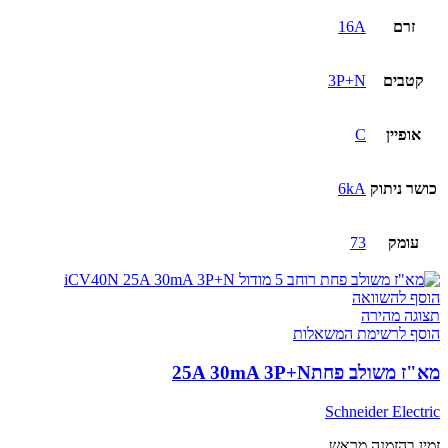
זרם
16A
קטבים
3P+N
אופיין
C
כושר ניתוק
6kA
עומק
73
הוסף להשוואה
תצוגה מהירה
הוסף לרשימת המשאלות
מא"ז משולב פחת25A 30mA 3P+N
Schneider Electric
זמין בהזמנה מראש