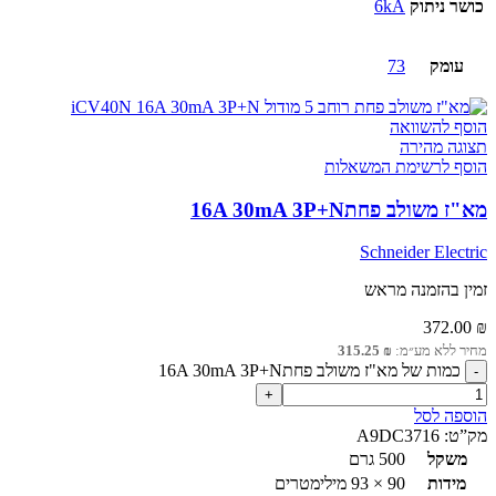
כושר ניתוק
6kA
עומק
73
הוסף להשוואה
תצוגה מהירה
הוסף לרשימת המשאלות
מא"ז משולב פחת16A 30mA 3P+N
Schneider Electric
זמין בהזמנה מראש
372.00
₪
מחיר ללא מע״מ:
₪
315.25
כמות של מא"ז משולב פחת16A 30mA 3P+N
הוספה לסל
מק”ט:
A9DC3716
משקל
500 גרם
מידות
90 × 93 מילימטרים