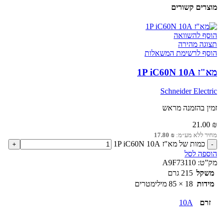
מוצרים קשורים
הוסף להשוואה
תצוגה מהירה
הוסף לרשימת המשאלות
מא"ז 1P iC60N 10A
Schneider Electric
זמין בהזמנה מראש
21.00
₪
מחיר ללא מע״מ:
₪
17.80
כמות של מא"ז 1P iC60N 10A
הוספה לסל
מק”ט:
A9F73110
משקל
215 גרם
מידות
18 × 85 מילימטרים
זרם
10A