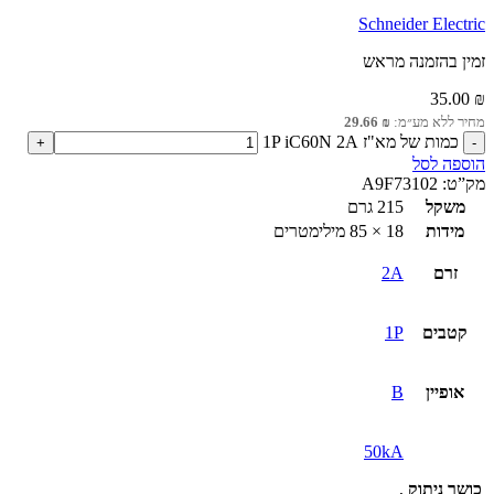
Schneider Electric
זמין בהזמנה מראש
35.00
₪
מחיר ללא מע״מ:
₪
29.66
כמות של מא"ז 1P iC60N 2A
הוספה לסל
מק”ט:
A9F73102
משקל
215 גרם
מידות
18 × 85 מילימטרים
זרם
2A
קטבים
1P
אופיין
B
50kA
כושר ניתוק
,