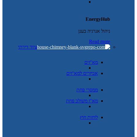
EnergyHub
ניהול אנרגיה בענן
Read more
ציוד דירתי
מא"זים
אביזרים למא"זים
ממסרי פחת
מא"ז משולב פחת
לוחות חוץ