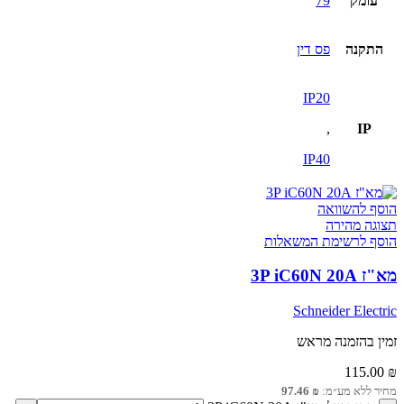
עומק
79
התקנה
פס דין
IP20
,
IP
IP40
הוסף להשוואה
תצוגה מהירה
הוסף לרשימת המשאלות
מא"ז 3P iC60N 20A
Schneider Electric
זמין בהזמנה מראש
115.00
₪
מחיר ללא מע״מ:
₪
97.46