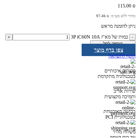
115.00
₪
מחיר ללא מע״מ:
₪
97.46
ניתן להזמנה מראש
כמות של מא"ז 3P iC60N 10A
הוספה לסל
צפו בדף מוצר
הוסף להשוואה
מוצרים איכותיים
בטכנולוגיה מתקדמת
שירות אדיב
ותמיכה מקצועית
רכישה מאובטחת
בטכנולוגיית PCI
משלוח מהיר
עד בית העסק