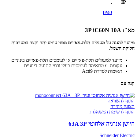
,
IP
IP40
מא"ז 3P iC60N 10A
מיועד להגנה על מעגלים תלת-פאזיים מפני עומס יתר וקצר במערכות
חלוקת חשמל.
מיועד למעגלים תלת-פאזיים או לעומסים תלת-פאזיים בינוניים
עקומת C מתאימה לעומסים בעלי זרמי התנעה בינוניים
תאימות לסדרת Acti9
קנה עם
הוסף להשוואה
תצוגה מהירה
הוסף לרשימת המשאלות
חיישן אנרגיה אלחוטי 63A 3P
Schneider Electric