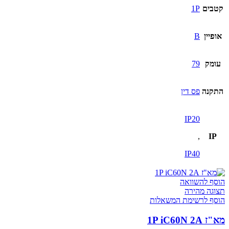
קטבים
1P
אופיין
B
עומק
79
התקנה
פס דין
IP20
,
IP
IP40
הוסף להשוואה
תצוגה מהירה
הוסף לרשימת המשאלות
מא"ז 1P iC60N 2A