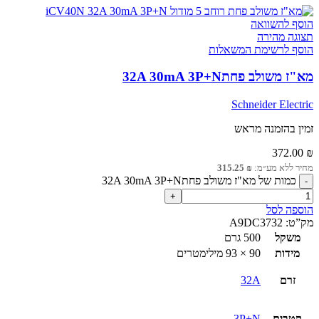
הוסף להשוואה
תצוגה מהירה
הוסף לרשימת המשאלות
מא"ז משולב פחת32A 30mA 3P+N
Schneider Electric
זמין בהזמנה מראש
372.00
₪
מחיר ללא מע״מ:
₪
315.25
כמות של מא"ז משולב פחת32A 30mA 3P+N
הוספה לסל
מק”ט:
A9DC3732
משקל
500 גרם
מידות
90 × 93 מילימטרים
זרם
32A
קטבים
3P+N