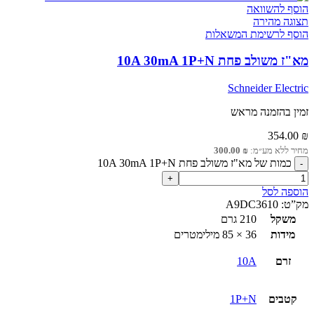
הוסף להשוואה
תצוגה מהירה
הוסף לרשימת המשאלות
מא"ז משולב פחת 10A 30mA 1P+N
Schneider Electric
זמין בהזמנה מראש
354.00
₪
מחיר ללא מע״מ:
₪
300.00
כמות של מא"ז משולב פחת 10A 30mA 1P+N
הוספה לסל
מק”ט:
A9DC3610
משקל
210 גרם
מידות
36 × 85 מילימטרים
זרם
10A
קטבים
1P+N