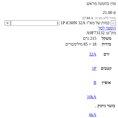
זמין בהזמנה מראש
21.00
₪
מחיר ללא מע״מ:
₪
17.80
כמות של מא"ז 1P iC60N 32A
הוספה לסל
מק”ט:
A9F73132
משקל
215 גרם
מידות
18 × 85 מילימטרים
זרם
32A
קטבים
1P
אופיין
B
10kA
כושר ניתוק
,
6kA