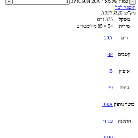
כמות של מא"ז 3P iC60N 20A
הוספה לסל
מק”ט:
A9F73320
משקל
375 גרם
מידות
54 × 85 מילימטרים
זרם
20A
קטבים
3P
אופיין
B
עומק
79
כושר ניתוק
10kA
התקנה
פס דין
IP20