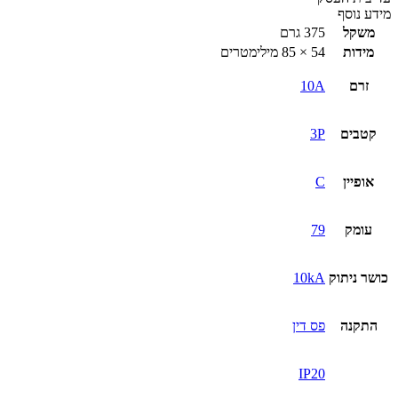
מידע נוסף
משקל
375 גרם
מידות
54 × 85 מילימטרים
זרם
10A
קטבים
3P
אופיין
C
עומק
79
כושר ניתוק
10kA
התקנה
פס דין
IP20