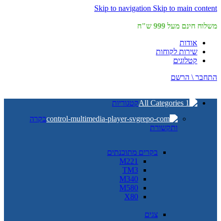
Skip to navigation
Skip to main content
משלוח חינם מעל 999 ש"ח
אודות
שירות לקוחות
קטלוגים
התחבר \ הרשם
קטגוריות
בקרה
ותקשורת
בקרים מתוכנתים
M221
TM3
M340
M580
X80
צגים