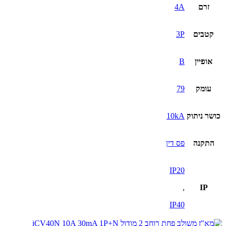
זרם
4A
קטבים
3P
אופיין
B
עומק
79
כושר ניתוק
10kA
התקנה
פס דין
IP20
,
IP
IP40