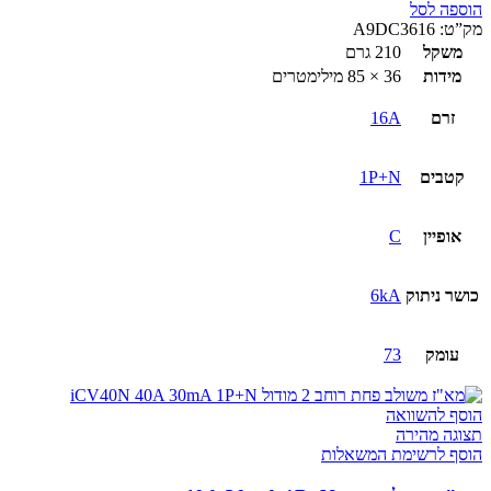
הוספה לסל
מק”ט:
A9DC3616
משקל
210 גרם
מידות
36 × 85 מילימטרים
זרם
16A
קטבים
1P+N
אופיין
C
כושר ניתוק
6kA
עומק
73
הוסף להשוואה
תצוגה מהירה
הוסף לרשימת המשאלות