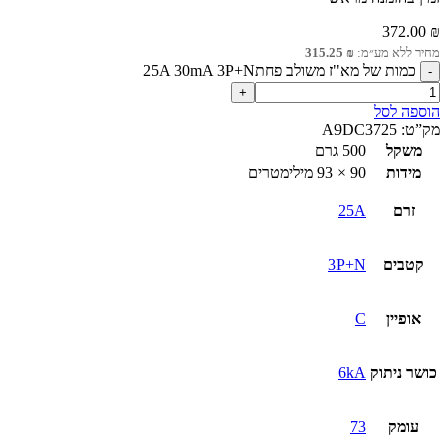
372.00
₪
מחיר ללא מע״מ:
₪
315.25
כמות של מא"ז משולב פחת25A 30mA 3P+N
הוספה לסל
מק”ט:
A9DC3725
משקל
500 גרם
מידות
90 × 93 מילימטרים
זרם
25A
קטבים
3P+N
אופיין
C
כושר ניתוק
6kA
עומק
73