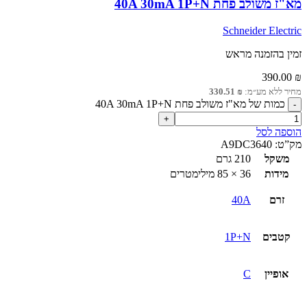
מא"ז משולב פחת 40A 30mA 1P+N
Schneider Electric
זמין בהזמנה מראש
390.00
₪
מחיר ללא מע״מ:
₪
330.51
כמות של מא"ז משולב פחת 40A 30mA 1P+N
הוספה לסל
מק”ט:
A9DC3640
משקל
210 גרם
מידות
36 × 85 מילימטרים
זרם
40A
קטבים
1P+N
אופיין
C