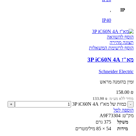
,
IP
IP40
הוסף להשוואה
תצוגה מהירה
הוסף לרשימת המשאלות
מא"ז 3P iC60N 4A
Schneider Electric
זמין בהזמנה מראש
158.00
₪
מחיר ללא מע״מ:
₪
133.90
כמות של מא"ז 3P iC60N 4A
הוספה לסל
מק”ט:
A9F73304
משקל
375 גרם
מידות
54 × 85 מילימטרים