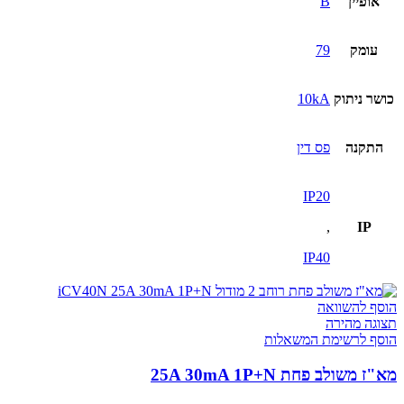
אופיין
B
עומק
79
כושר ניתוק
10kA
התקנה
פס דין
IP20
,
IP
IP40
הוסף להשוואה
תצוגה מהירה
הוסף לרשימת המשאלות
מא"ז משולב פחת 25A 30mA 1P+N