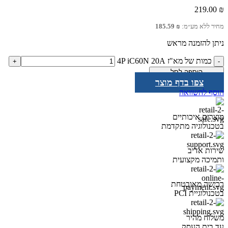
219.00
₪
מחיר ללא מע״מ:
₪
185.59
ניתן להזמנה מראש
כמות של מא"ז 4P iC60N 20A
הוספה לסל
צפו בדף מוצר
הוסף להשוואה
מוצרים איכותיים
בטכנולוגיה מתקדמת
שירות אדיב
ותמיכה מקצועית
רכישה מאובטחת
בטכנולוגיית PCI
משלוח מהיר
עד בית העסק