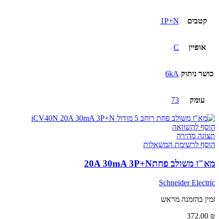
קטבים
1P+N
אופיין
C
כושר ניתוק
6kA
עומק
73
הוסף להשוואה
תצוגה מהירה
הוסף לרשימת המשאלות
מא"ז משולב פחת20A 30mA 3P+N
Schneider Electric
זמין בהזמנה מראש
372.00
₪