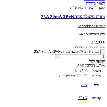
תצוגה מהירה
הוסף לרשימת המשאלות
מא"ז משולב פחת25A 30mA 3P+N
Schneider Electric
זמין בהזמנה מראש
372.00
₪
מחיר ללא מע״מ:
₪
315.25
כמות של מא"ז משולב פחת25A 30mA 3P+N
הוספה לסל
מק”ט:
A9DC3725
משקל
500 גרם
מידות
90 × 93 מילימטרים
זרם
25A
קטבים
3P+N