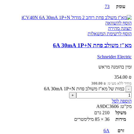
עומק
73
הוסף להשוואה
תצוגה מהירה
הוסף לרשימת המשאלות
מא"ז משולב פחת 6A 30mA 1P+N
Schneider Electric
זמין בהזמנה מראש
354.00
₪
מחיר ללא מע״מ:
₪
300.00
כמות של מא"ז משולב פחת 6A 30mA 1P+N
הוספה לסל
מק”ט:
A9DC3606
משקל
210 גרם
מידות
36 × 85 מילימטרים
זרם
6A