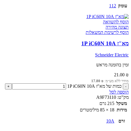
עומק
112
הוסף להשוואה
תצוגה מהירה
הוסף לרשימת המשאלות
מא"ז 1P iC60N 10A
Schneider Electric
זמין בהזמנה מראש
21.00
₪
מחיר ללא מע״מ:
₪
17.80
כמות של מא"ז 1P iC60N 10A
הוספה לסל
מק”ט:
A9F73110
משקל
215 גרם
מידות
18 × 85 מילימטרים
זרם
10A