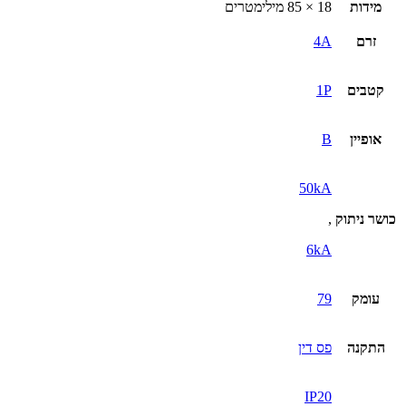
מידות
18 × 85 מילימטרים
זרם
4A
קטבים
1P
אופיין
B
50kA
כושר ניתוק
,
6kA
עומק
79
התקנה
פס דין
IP20