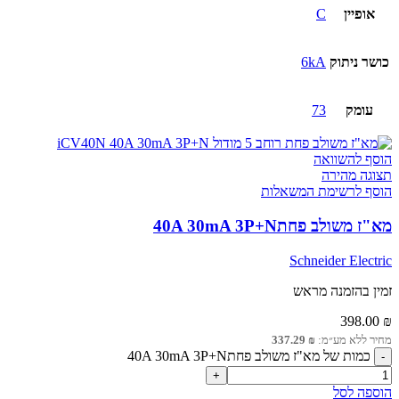
אופיין
C
כושר ניתוק
6kA
עומק
73
הוסף להשוואה
תצוגה מהירה
הוסף לרשימת המשאלות
מא"ז משולב פחת40A 30mA 3P+N
Schneider Electric
זמין בהזמנה מראש
398.00
₪
מחיר ללא מע״מ:
₪
337.29
כמות של מא"ז משולב פחת40A 30mA 3P+N
הוספה לסל