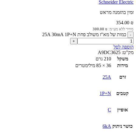
Schneider Electric
זמין בהזמנה מראש
354.00
₪
מחיר ללא מע״מ:
₪
300.00
כמות של מא"ז משולב פחת 25A 30mA 1P+N
הוספה לסל
מק”ט:
A9DC3625
משקל
210 גרם
מידות
36 × 85 מילימטרים
זרם
25A
קטבים
1P+N
אופיין
C
כושר ניתוק
6kA