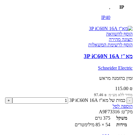
,
IP
IP40
הוסף להשוואה
תצוגה מהירה
הוסף לרשימת המשאלות
מא"ז 3P iC60N 16A
Schneider Electric
זמין בהזמנה מראש
115.00
₪
מחיר ללא מע״מ:
₪
97.46
כמות של מא"ז 3P iC60N 16A
הוספה לסל
מק”ט:
A9F73316
משקל
375 גרם
מידות
54 × 85 מילימטרים