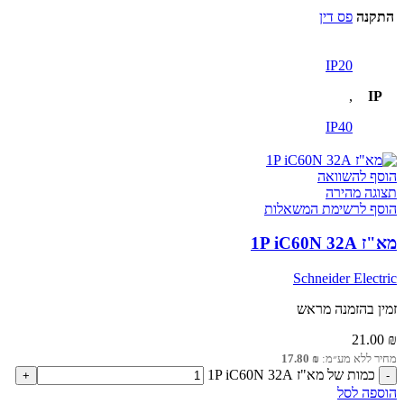
התקנה
פס דין
IP20
,
IP
IP40
הוסף להשוואה
תצוגה מהירה
הוסף לרשימת המשאלות
מא"ז 1P iC60N 32A
Schneider Electric
זמין בהזמנה מראש
21.00
₪
מחיר ללא מע״מ:
₪
17.80
כמות של מא"ז 1P iC60N 32A
הוספה לסל