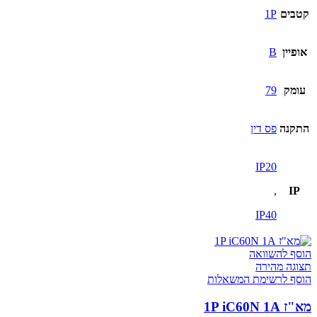
קטבים
1P
אופיין
B
עומק
79
התקנה
פס דין
IP20
,
IP
IP40
הוסף להשוואה
תצוגה מהירה
הוסף לרשימת המשאלות
מא"ז 1P iC60N 1A