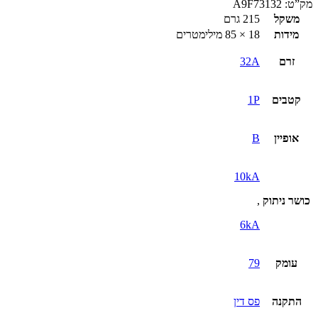
מק”ט:
A9F73132
משקל
215 גרם
מידות
18 × 85 מילימטרים
זרם
32A
קטבים
1P
אופיין
B
10kA
כושר ניתוק
,
6kA
עומק
79
התקנה
פס דין