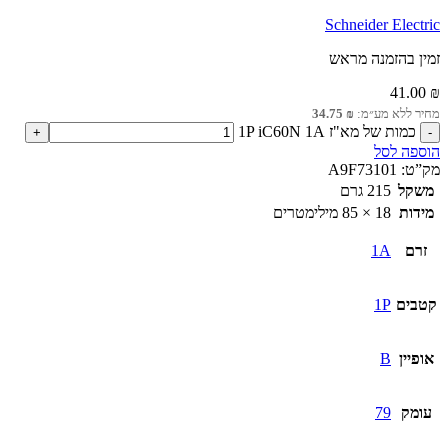
Schneider Electric
זמין בהזמנה מראש
41.00
₪
מחיר ללא מע״מ:
₪
34.75
כמות של מא"ז 1P iC60N 1A
הוספה לסל
מק”ט:
A9F73101
משקל
215 גרם
מידות
18 × 85 מילימטרים
זרם
1A
קטבים
1P
אופיין
B
עומק
79