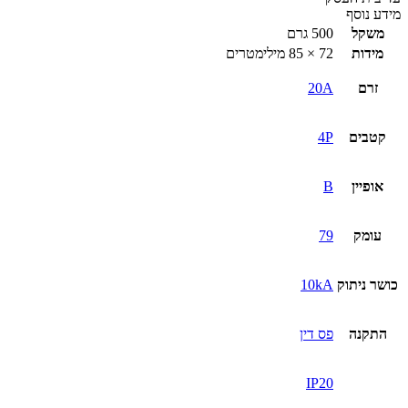
מידע נוסף
משקל
500 גרם
מידות
72 × 85 מילימטרים
זרם
20A
קטבים
4P
אופיין
B
עומק
79
כושר ניתוק
10kA
התקנה
פס דין
IP20