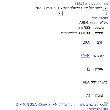
מחיר ללא מע״מ:
₪
315.25
כמות של מא"ז משולב פחת20A 30mA 3P+N
הוספה לסל
מק”ט:
A9DC3720
משקל
500 גרם
מידות
90 × 93 מילימטרים
זרם
20A
קטבים
3P+N
אופיין
C
כושר ניתוק
6kA
עומק
73
הוסף להשוואה