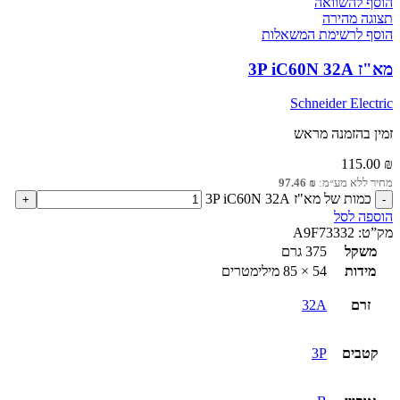
הוסף להשוואה
תצוגה מהירה
הוסף לרשימת המשאלות
מא"ז 3P iC60N 32A
Schneider Electric
זמין בהזמנה מראש
115.00
₪
מחיר ללא מע״מ:
₪
97.46
כמות של מא"ז 3P iC60N 32A
הוספה לסל
מק”ט:
A9F73332
משקל
375 גרם
מידות
54 × 85 מילימטרים
זרם
32A
קטבים
3P