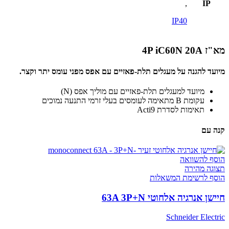
,
IP
IP40
מא"ז 4P iC60N 20A
מיועד להגנה על מעגלים תלת-פאזיים עם אפס מפני עומס יתר וקצר.
מיועד למעגלים תלת-פאזיים עם מוליך אפס (N)
עקומת B מתאימה לעומסים בעלי זרמי התנעה נמוכים
תאימות לסדרת Acti9
קנה עם
הוסף להשוואה
תצוגה מהירה
הוסף לרשימת המשאלות
חיישן אנרגיה אלחוטי 63A 3P+N
Schneider Electric