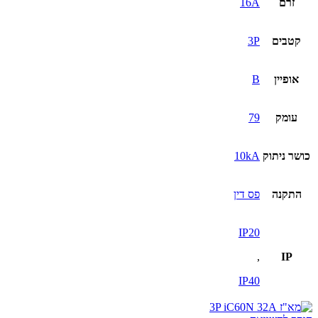
זרם
16A
קטבים
3P
אופיין
B
עומק
79
כושר ניתוק
10kA
התקנה
פס דין
IP20
,
IP
IP40