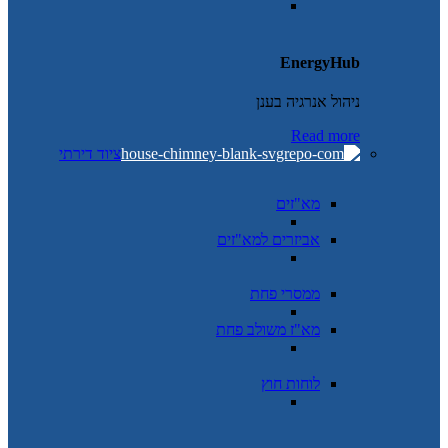
EnergyHub
ניהול אנרגיה בענן
Read more
ציוד דירתי
מא"זים
אביזרים למא"זים
ממסרי פחת
מא"ז משולב פחת
לוחות חוץ