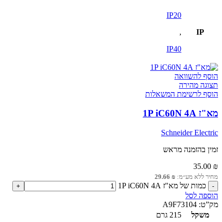
IP20
,
IP
IP40
הוסף להשוואה
תצוגה מהירה
הוסף לרשימת המשאלות
מא"ז 1P iC60N 4A
Schneider Electric
זמין בהזמנה מראש
35.00
₪
מחיר ללא מע״מ:
₪
29.66
כמות של מא"ז 1P iC60N 4A
הוספה לסל
מק”ט:
A9F73104
משקל
215 גרם