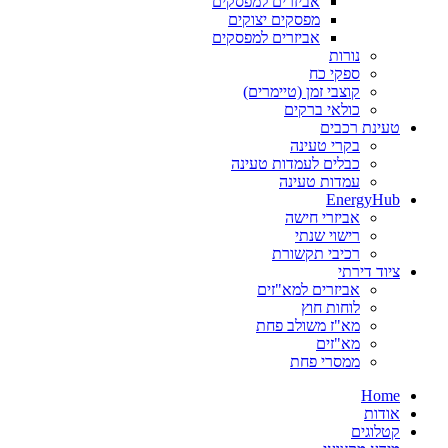
אביזרים למפסקים
מפסקים יצוקים
אביזרים למפסקים
נורות
ספקי כח
קוצבי זמן (טיימרים)
כולאי ברקים
טעינת רכבים
בקרי טעינה
כבלים לעמדות טעינה
עמדות טעינה
EnergyHub
אביזרי חישה
רישוי שנתי
רכיבי תקשורת
ציוד דירתי
אביזרים למא"זים
לוחות חוץ
מא"ז משולב פחת
מא"זים
ממסרי פחת
Home
אודות
קטלוגים