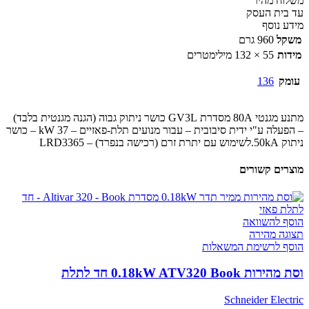
משלוח מהיר
עד בית העסק
מידע נוסף
משקל
960 גרם
מידות
55 × 132 מילימטרים
עומק
136
מתנע מגנטי 80A מסדרת GV3L כושר ניתוק גבוה (הגנה מגנטית בלבד)
– הפעלה ע"י ידית סיבובית – עבור מנועים תלת-פאזיים – 37 kW – כושר
ניתוק 50kA.לשימוש עם יתרת זרם (רכישה בנפרד) – LRD3365
מוצרים קשורים
הוסף להשוואה
תצוגה מהירה
הוסף לרשימת המשאלות
וסת מהירות 0.18kW ATV320 Book חד לתלת
Schneider Electric