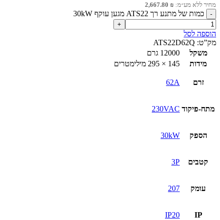
מחיר ללא מע״מ:
₪
2,667.80
כמות של מתנע רך ATS22 מגען עוקף 30kW
הוספה לסל
מק”ט:
ATS22D62Q
משקל
12000 גרם
מידות
145 × 295 מילימטרים
זרם
62A
מתח-פיקוד
230VAC
הספק
30kW
קטבים
3P
עומק
207
IP20
IP