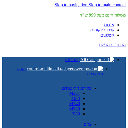
Skip to navigation
Skip to main content
משלוח חינם מעל 999 ש"ח
אודות
שירות לקוחות
קטלוגים
התחבר \ הרשם
קטגוריות
בקרה
ותקשורת
בקרים מתוכנתים
M221
TM3
M340
M580
X80
צגים