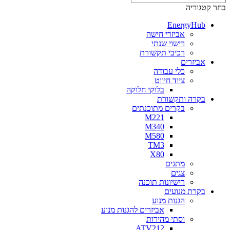
בחר קטגוריה
EnergyHub
אביזרי חישה
רישוי שנתי
רכיבי תקשורת
אביזרים
כלי עבודה
ציוד חיווט
בלוקי חלוקה
בקרה ותקשורת
בקרים מתוכנתים
M221
M340
M580
TM3
X80
מתגים
צגים
רישיונות תוכנה
בקרת מנועים
הגנות מנוע
אביזרים להגנות מנוע
וסתי מהירות
ATV212