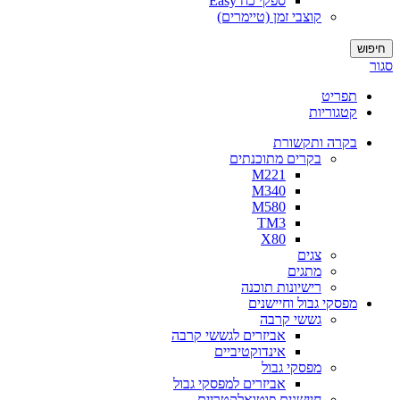
ספקי כח Easy
קוצבי זמן (טיימרים)
חיפוש
סגור
תפריט
קטגוריות
בקרה ותקשורת
בקרים מתוכנתים
M221
M340
M580
TM3
X80
צגים
מתגים
רישיונות תוכנה
מפסקי גבול וחיישנים
גששי קרבה
אביזרים לגששי קרבה
אינדוקטיביים
מפסקי גבול
אביזרים למפסקי גבול
חיישנים פוטואלקטריים