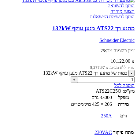
הוסף להשוואה
תצוגה מהירה
הוסף לרשימת המשאלות
מתנע רך ATS22 מגען עוקף 132kW
Schneider Electric
זמין בהזמנה מראש
10,122.00
₪
מחיר ללא מע״מ:
₪
8,577.97
כמות של מתנע רך ATS22 מגען עוקף 132kW
הוספה לסל
מק”ט:
ATS22C25Q
משקל
33000 גרם
מידות
206 × 425 מילימטרים
זרם
250A
מתח-פיקוד
230VAC