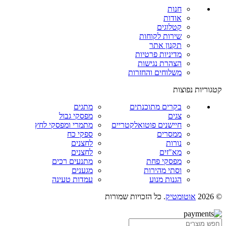
חנות
אודות
קטלוגים
שירות לקוחות
תקנון אתר
מדיניות פרטיות
הצהרת נגישות
משלוחים והחזרות
קטגוריות נפוצות
בקרים מתוכנתים
מתגים
צגים
מפסקי גבול
חיישנים פוטואלקטריים
מתמרי ומפסקי לחץ
ממסרים
ספקי כח
נורות
לחצנים
מא"זים
לחצנים
מפסקי פחת
מתנעים רכים
וסתי מהירות
מגענים
הגנות מנוע
עמדות טעינה
© 2026
אוטומטיק
. כל הזכויות שמורות