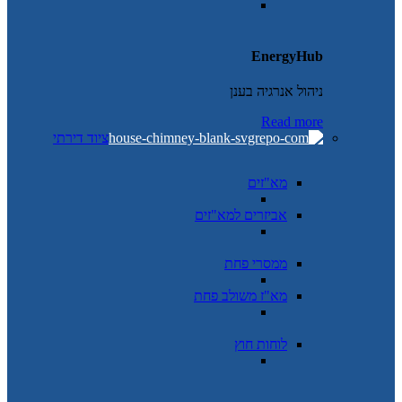
EnergyHub
ניהול אנרגיה בענן
Read more
ציוד דירתי
מא"זים
אביזרים למא"זים
ממסרי פחת
מא"ז משולב פחת
לוחות חוץ