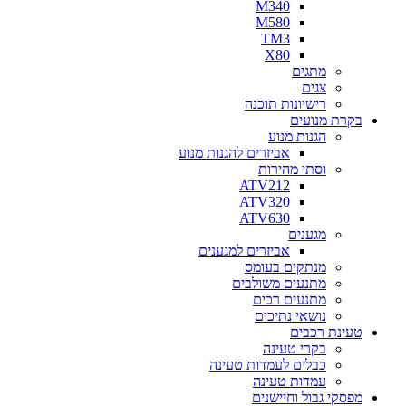
M340
M580
TM3
X80
מתגים
צגים
רישיונות תוכנה
בקרת מנועים
הגנות מנוע
אביזרים להגנות מנוע
וסתי מהירות
ATV212
ATV320
ATV630
מגענים
אביזרים למגענים
מנתקים בעומס
מתנעים משולבים
מתנעים רכים
נושאי נתיכים
טעינת רכבים
בקרי טעינה
כבלים לעמדות טעינה
עמדות טעינה
מפסקי גבול וחיישנים