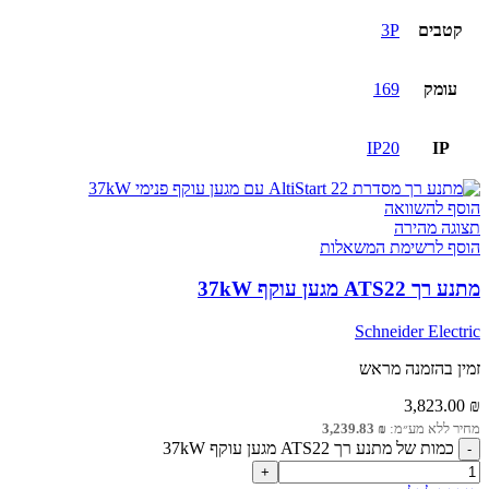
קטבים
3P
עומק
169
IP20
IP
הוסף להשוואה
תצוגה מהירה
הוסף לרשימת המשאלות
מתנע רך ATS22 מגען עוקף 37kW
Schneider Electric
זמין בהזמנה מראש
3,823.00
₪
מחיר ללא מע״מ:
₪
3,239.83
כמות של מתנע רך ATS22 מגען עוקף 37kW