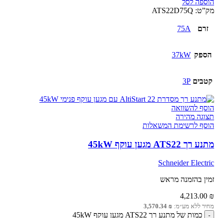
הוספה לסל
מק”ט:
ATS22D75Q
זרם
75A
הספק
37kW
קטבים
3P
הוסף להשוואה
תצוגה מהירה
הוסף לרשימת המשאלות
מתנע רך ATS22 מגען עוקף 45kW
Schneider Electric
זמין בהזמנה מראש
4,213.00
₪
מחיר ללא מע״מ:
₪
3,570.34
כמות של מתנע רך ATS22 מגען עוקף 45kW