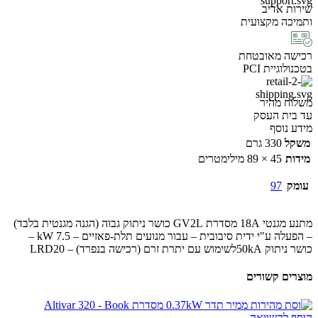
שירות אדיב
ותמיכה מקצועית
רכישה מאובטחת
בטכנולוגיית PCI
משלוח מהיר
עד בית העסק
מידע נוסף
משקל
330 גרם
מידות
45 × 89 מילימטרים
עומק
97
מתנע מגנטי 18A מסדרת GV2L כושר ניתוק גבוה (הגנה מגנטית בלבד)
– הפעלה ע"י ידית סיבובית – עבור מנועים תלת-פאזיים – 7.5 kW –
כושר ניתוק 50kAלשימוש עם יתרת זרם (רכישה בנפרד) – LRD20
מוצרים קשורים
הוסף להשוואה