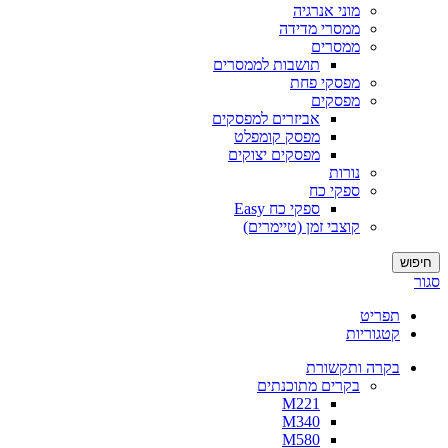
מוני אנרגיה
ממסרי מדידה
ממסרים
תושבות לממסרים
מפסקי פחת
מפסקים
אביזרים למפסקים
מפסק קומפלט
מפסקים יצוקים
נורות
ספקי כח
ספקי כח Easy
קוצבי זמן (טיימרים)
חיפוש
סגור
תפריט
קטגוריות
בקרה ותקשורת
בקרים מתוכנתים
M221
M340
M580