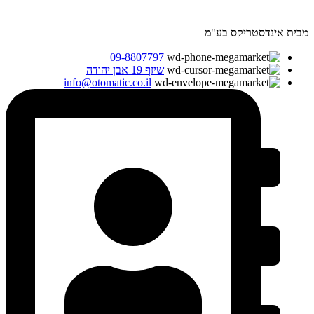
מבית אינדסטריקס בע"מ
09-8807797
שיזף 19 אבן יהודה
info@otomatic.co.il