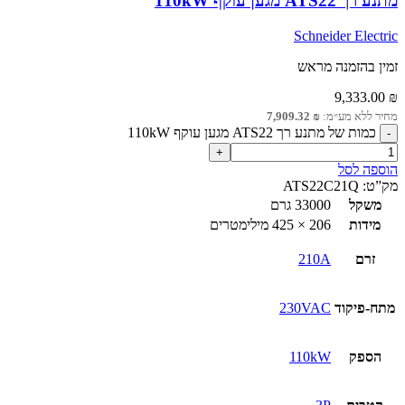
מתנע רך ATS22 מגען עוקף 110kW
Schneider Electric
זמין בהזמנה מראש
9,333.00
₪
מחיר ללא מע״מ:
₪
7,909.32
כמות של מתנע רך ATS22 מגען עוקף 110kW
הוספה לסל
מק”ט:
ATS22C21Q
משקל
33000 גרם
מידות
206 × 425 מילימטרים
זרם
210A
מתח-פיקוד
230VAC
הספק
110kW