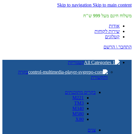
Skip to navigation
Skip to main content
משלוח חינם מעל 999 ש"ח
אודות
שירות לקוחות
קטלוגים
התחבר \ הרשם
קטגוריות
בקרה
ותקשורת
בקרים מתוכנתים
M221
TM3
M340
M580
X80
צגים