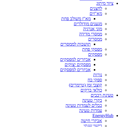
ציוד מיתוג
לחצנים
מא"זים
מא"ז משולב פחת
מגענים מודולרים
מוני אנרגיה
ממסרי מדידה
ממסרים
תושבות לממסרים
מפסקי פחת
מפסקים
אביזרים למפסקים
מפסקים יצוקים
אביזרים למפסקים
נורות
ספקי כח
קוצבי זמן (טיימרים)
כולאי ברקים
טעינת רכבים
בקרי טעינה
כבלים לעמדות טעינה
עמדות טעינה
EnergyHub
אביזרי חישה
רישוי שנתי