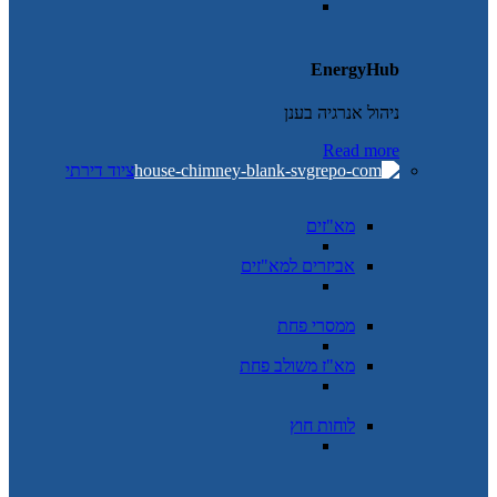
EnergyHub
ניהול אנרגיה בענן
Read more
ציוד דירתי
מא"זים
אביזרים למא"זים
ממסרי פחת
מא"ז משולב פחת
לוחות חוץ