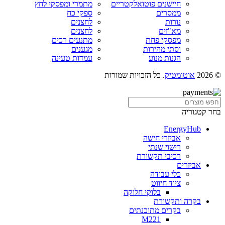
חיישנים פוטואלקטריים
מתמרי ומפסקי לחץ
ממסרים
ספקי כח
נורות
לחצנים
מא"זים
לחצנים
מפסקי פחת
מתנעים רכים
וסתי מהירות
מגענים
הגנות מנוע
עמדות טעינה
© 2026
אוטומטיק
. כל הזכויות שמורות
בחר קטגוריה
EnergyHub
אביזרי חישה
רישוי שנתי
רכיבי תקשורת
אביזרים
כלי עבודה
ציוד חיווט
בלוקי חלוקה
בקרה ותקשורת
בקרים מתוכנתים
M221