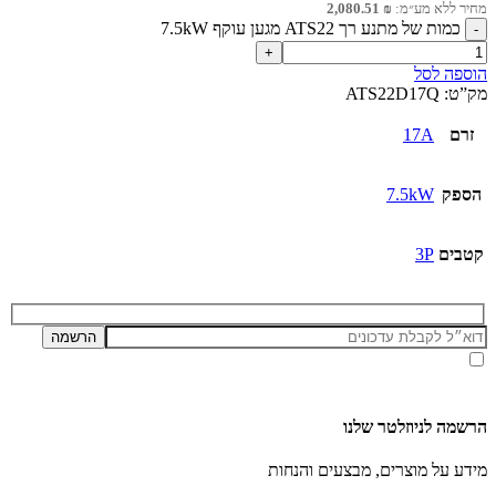
מחיר ללא מע״מ:
₪
2,080.51
כמות של מתנע רך ATS22 מגען עוקף 7.5kW
הוספה לסל
מק”ט:
ATS22D17Q
זרם
17A
הספק
7.5kW
קטבים
3P
אני מאשר/ת קבלת דיוור ועדכונים מאתר זה, בהתאם ל
מדיניות הפרטיות ותנאי האתר
.
הרשמה לניוזלטר שלנו
מידע על מוצרים, מבצעים והנחות