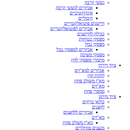
גששי קרבה
אביזרים לגששי קרבה
אינדוקטיביים
קיבוליים
חיישנים פוטואלקטריים
אביזרים לפוטואלקטריים
כבילה לחיישנים
מפסקי בטיחות
מפסקי גבול
אביזרים למפסקי גבול
מפסקי משיכה
מתמרי ומפסקי לחץ
ציוד דירתי
אביזרים למא"זים
לוחות חוץ
מא"ז משולב פחת
מא"זים
ממסרי פחת
ציוד מיתוג
כולאי ברקים
לחצנים
אביזרים ללחצנים
מא"זים
מא"ז משולב פחת
מגענים מודולרים