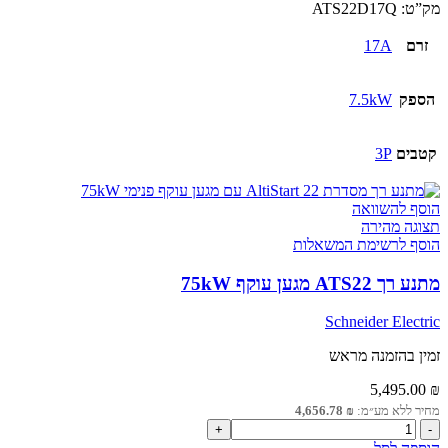
מתנע
מק”ט:
ATS22D17Q
רך
ATS22
זרם
17A
מגען
עוקף
7.5kW
הספק
7.5kW
קטבים
3P
הוסף להשוואה
תצוגה מהירה
הוסף לרשימת המשאלות
מתנע רך ATS22 מגען עוקף 75kW
Schneider Electric
זמין בהזמנה מראש
5,495.00
₪
מחיר ללא מע״מ:
₪
4,656.78
כמות
של