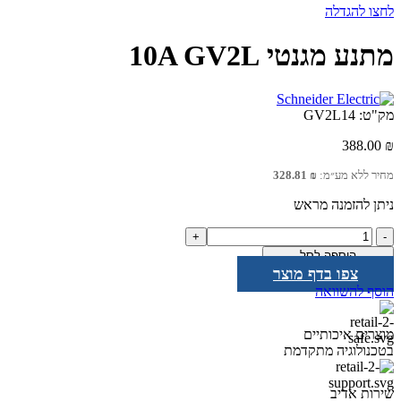
לחצו להגדלה
מתנע מגנטי 10A GV2L
מק"ט:
GV2L14
388.00
₪
מחיר ללא מע״מ:
₪
328.81
ניתן להזמנה מראש
כמות
של
הוספה לסל
מתנע
צפו בדף מוצר
מגנטי
הוסף להשוואה
10A
GV2L
מוצרים איכותיים
בטכנולוגיה מתקדמת
שירות אדיב