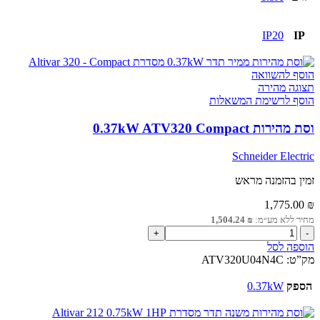
IP20
IP
הוסף להשוואה
תצוגה מהירה
הוסף לרשימת המשאלות
וסת מהירות 0.37kW ATV320 Compact
Schneider Electric
זמין בהזמנה מראש
1,775.00
₪
מחיר ללא מע״מ:
₪
1,504.24
כמות
של
הוספה לסל
וסת
מק”ט:
ATV320U04N4C
מהירות
0.37kW
הספק
0.37kW
ATV320
Compact