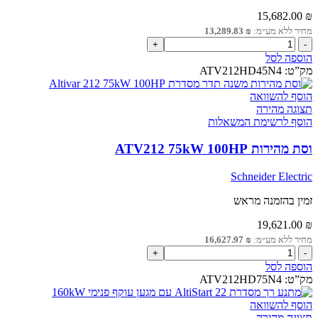
15,682.00
₪
מחיר ללא מע״מ:
₪
13,289.83
כמות
של
הוספה לסל
וסת
מק”ט:
ATV212HD45N4
מהירות
ATV212
הוסף להשוואה
45kW
תצוגה מהירה
60HP
הוסף לרשימת המשאלות
וסת מהירות ATV212 75kW 100HP
Schneider Electric
זמין בהזמנה מראש
19,621.00
₪
מחיר ללא מע״מ:
₪
16,627.97
כמות
של
הוספה לסל
וסת
מק”ט:
ATV212HD75N4
מהירות
ATV212
הוסף להשוואה
75kW
תצוגה מהירה