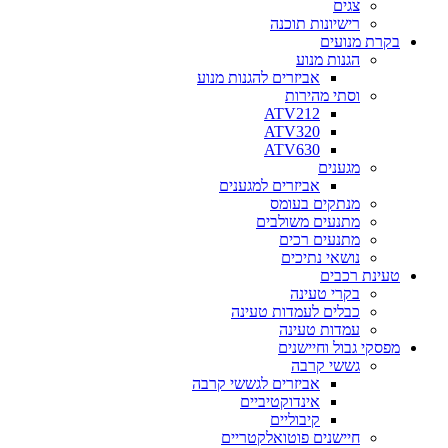
צגים
רישיונות תוכנה
בקרת מנועים
הגנות מנוע
אביזרים להגנות מנוע
וסתי מהירות
ATV212
ATV320
ATV630
מגענים
אביזרים למגענים
מנתקים בעומס
מתנעים משולבים
מתנעים רכים
נושאי נתיכים
טעינת רכבים
בקרי טעינה
כבלים לעמדות טעינה
עמדות טעינה
מפסקי גבול וחיישנים
גששי קרבה
אביזרים לגששי קרבה
אינדוקטיביים
קיבוליים
חיישנים פוטואלקטריים