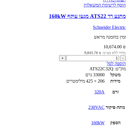
100HP
הוסף לרשימת המשאלות
מתנע רך ATS22 מגען עוקף 160kW
Schneider Electric
זמין בהזמנה מראש
10,674.00
₪
מחיר ללא מע״מ:
₪
9,045.76
כמות
של
הוספה לסל
מתנע
מק”ט:
ATS22C32Q
רך
משקל
33000 גרם
ATS22
מידות
206 × 425 מילימטרים
מגען
עוקף
זרם
320A
160kW
מתח-פיקוד
230VAC
הספק
160kW