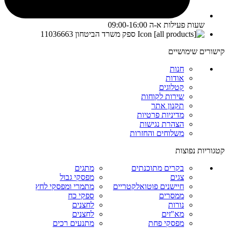
שעות פעילות א-ה 09:00-16:00
ספק משרד הביטחון 11036663
קישורים שימושיים
חנות
אודות
קטלוגים
שירות לקוחות
תקנון אתר
מדיניות פרטיות
הצהרת נגישות
משלוחים והחזרות
קטגוריות נפוצות
בקרים מתוכנתים
מתגים
צגים
מפסקי גבול
חיישנים פוטואלקטריים
מתמרי ומפסקי לחץ
ממסרים
ספקי כח
נורות
לחצנים
מא"זים
לחצנים
מפסקי פחת
מתנעים רכים