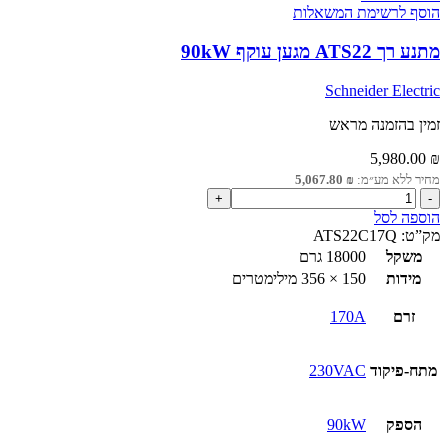
הוסף לרשימת המשאלות
מתנע רך ATS22 מגען עוקף 90kW
Schneider Electric
זמין בהזמנה מראש
5,980.00
₪
מחיר ללא מע״מ:
₪
5,067.80
כמות
של
הוספה לסל
מתנע
מק”ט:
ATS22C17Q
רך
משקל
18000 גרם
ATS22
מידות
150 × 356 מילימטרים
מגען
עוקף
זרם
170A
90kW
מתח-פיקוד
230VAC
הספק
90kW