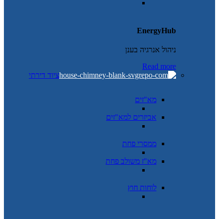
EnergyHub
ניהול אנרגיה בענן
Read more
ציוד דירתי
מא"זים
אביזרים למא"זים
ממסרי פחת
מא"ז משולב פחת
לוחות חוץ