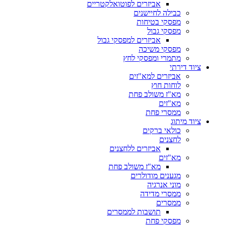
אביזרים לפוטואלקטריים
כבילה לחיישנים
מפסקי בטיחות
מפסקי גבול
אביזרים למפסקי גבול
מפסקי משיכה
מתמרי ומפסקי לחץ
ציוד דירתי
אביזרים למא"זים
לוחות חוץ
מא"ז משולב פחת
מא"זים
ממסרי פחת
ציוד מיתוג
כולאי ברקים
לחצנים
אביזרים ללחצנים
מא"זים
מא"ז משולב פחת
מגענים מודולרים
מוני אנרגיה
ממסרי מדידה
ממסרים
תושבות לממסרים
מפסקי פחת