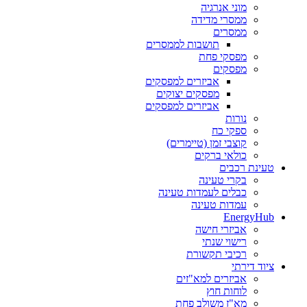
מוני אנרגיה
ממסרי מדידה
ממסרים
תושבות לממסרים
מפסקי פחת
מפסקים
אביזרים למפסקים
מפסקים יצוקים
אביזרים למפסקים
נורות
ספקי כח
קוצבי זמן (טיימרים)
כולאי ברקים
טעינת רכבים
בקרי טעינה
כבלים לעמדות טעינה
עמדות טעינה
EnergyHub
אביזרי חישה
רישוי שנתי
רכיבי תקשורת
ציוד דירתי
אביזרים למא"זים
לוחות חוץ
מא"ז משולב פחת