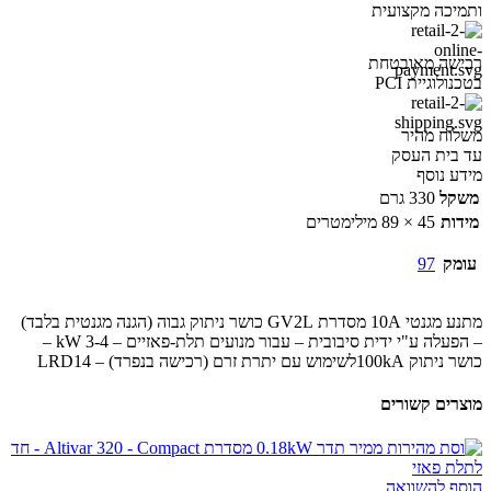
ותמיכה מקצועית
רכישה מאובטחת
בטכנולוגיית PCI
משלוח מהיר
עד בית העסק
מידע נוסף
משקל
330 גרם
מידות
45 × 89 מילימטרים
עומק
97
מתנע מגנטי 10A מסדרת GV2L כושר ניתוק גבוה (הגנה מגנטית בלבד)
– הפעלה ע"י ידית סיבובית – עבור מנועים תלת-פאזיים – 3-4 kW –
כושר ניתוק 100kAלשימוש עם יתרת זרם (רכישה בנפרד) – LRD14
מוצרים קשורים
הוסף להשוואה