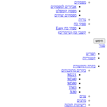
מפסקים
אביזרים למפסקים
מפסק קומפלט
מפסקים יצוקים
נורות
ספקי כח
ספקי כח Easy
קוצבי זמן (טיימרים)
חיפוש
סגור
תפריט
קטגוריות
בקרה ותקשורת
בקרים מתוכנתים
M221
M340
M580
TM3
X80
צגים
מתגים
רישיונות תוכנה