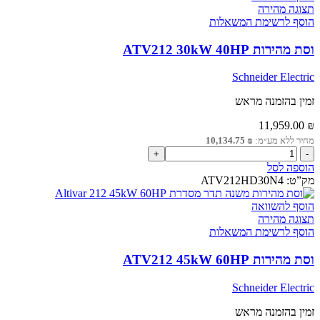
22kW
תצוגה מהירה
30HP
הוסף לרשימת המשאלות
וסת מהירות ATV212 30kW 40HP
Schneider Electric
זמין בהזמנה מראש
11,959.00
₪
מחיר ללא מע״מ:
₪
10,134.75
כמות
של
הוספה לסל
וסת
מק”ט:
ATV212HD30N4
מהירות
ATV212
הוסף להשוואה
30kW
תצוגה מהירה
40HP
הוסף לרשימת המשאלות
וסת מהירות ATV212 45kW 60HP
Schneider Electric
זמין בהזמנה מראש