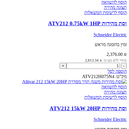
הוסף להשוואה
תצוגה מהירה
הוסף לרשימת המשאלות
וסת מהירות ATV212 0.75kW 1HP
Schneider Electric
זמין בהזמנה מראש
2,376.00
₪
מחיר ללא מע״מ:
₪
2,013.56
כמות
של
הוספה לסל
וסת
מק”ט:
ATV212H075N4
מהירות
ATV212
הוסף להשוואה
0.75kW
תצוגה מהירה
1HP
הוסף לרשימת המשאלות
וסת מהירות ATV212 15kW 20HP
Schneider Electric