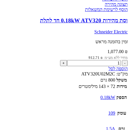
תצוגה מהירה
הוסף לרשימת המשאלות
וסת מהירות 0.18kW ATV320 חד לתלת
Schneider Electric
זמין בהזמנה מראש
1,077.00
₪
מחיר ללא מע״מ:
₪
912.71
כמות
של
הוספה לסל
וסת
מק”ט:
ATV320U02M2C
מהירות
משקל
800 גרם
0.18kW
מידות
72 × 143 מילימטרים
ATV320
חד
הספק
0.18kW
לתלת
עומק
109
זרם
1.5A