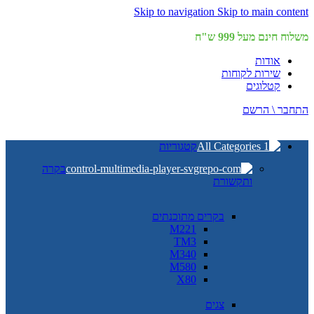
Skip to navigation
Skip to main content
משלוח חינם מעל 999 ש"ח
אודות
שירות לקוחות
קטלוגים
התחבר \ הרשם
קטגוריות
בקרה
ותקשורת
בקרים מתוכנתים
M221
TM3
M340
M580
X80
צגים