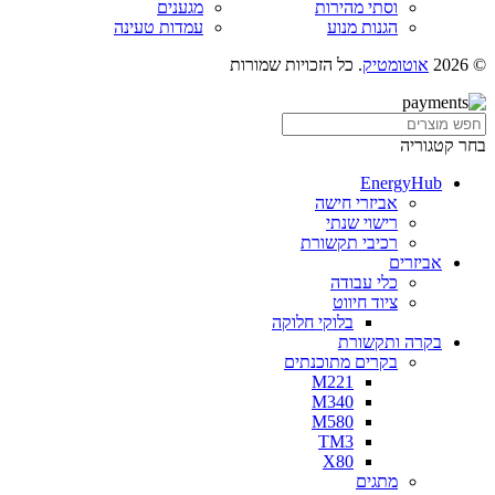
וסתי מהירות
מגענים
הגנות מנוע
עמדות טעינה
© 2026
אוטומטיק
. כל הזכויות שמורות
בחר קטגוריה
EnergyHub
אביזרי חישה
רישוי שנתי
רכיבי תקשורת
אביזרים
כלי עבודה
ציוד חיווט
בלוקי חלוקה
בקרה ותקשורת
בקרים מתוכנתים
M221
M340
M580
TM3
X80
מתגים