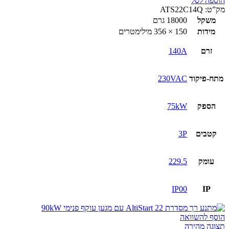
הוספה לסל
מתנע
מק”ט:
ATS22C14Q
רך
משקל
18000 גרם
ATS22
מידות
150 × 356 מילימטרים
מגען
עוקף
זרם
140A
75kW
מתח-פיקוד
230VAC
הספק
75kW
קטבים
3P
עומק
229.5
IP00
IP
הוסף להשוואה
תצוגה מהירה