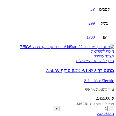
קטבים
3P
עומק
299
IP00
IP
הוסף להשוואה
תצוגה מהירה
הוסף לרשימת המשאלות
מתנע רך ATS22 מגען עוקף 7.5kW
Schneider Electric
זמין בהזמנה מראש
2,455.00
₪
מחיר ללא מע״מ:
₪
2,080.51
כמות
של
הוספה לסל