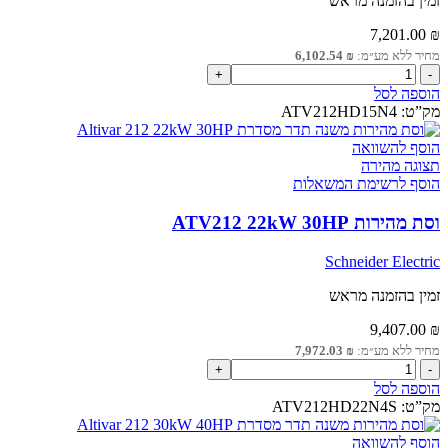
זמין בהזמנה מראש
7,201.00
₪
מחיר ללא מע״מ:
₪
6,102.54
כמות
של
הוספה לסל
וסת
מק”ט:
ATV212HD15N4
מהירות
ATV212
הוסף להשוואה
15kW
תצוגה מהירה
20HP
הוסף לרשימת המשאלות
וסת מהירות ATV212 22kW 30HP
Schneider Electric
זמין בהזמנה מראש
9,407.00
₪
מחיר ללא מע״מ:
₪
7,972.03
כמות
של
הוספה לסל
וסת
מק”ט:
ATV212HD22N4S
מהירות
ATV212
הוסף להשוואה