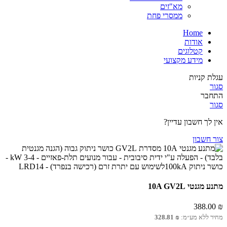
מא"זים
ממסרי פחת
Home
אודות
קטלוגים
מידע מקצועי
עגלת קניות
סגור
התחבר
סגור
אין לך חשבון עדיין?
צור חשבון
מתנע מגנטי 10A GV2L
388.00
₪
מחיר ללא מע״מ:
₪
328.81