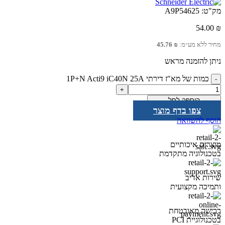
מק"ט:
A9P54625
54.00
₪
מחיר ללא מע״מ:
₪
45.76
ניתן להזמנה מראש
כמות של מא"ז דירתי 1P+N Acti9 iC40N 25A
הוספה לסל
צפו בדף מוצר
הוסף להשוואה
מוצרים איכותיים
בטכנולוגיה מתקדמת
שירות אדיב
ותמיכה מקצועית
רכישה מאובטחת
בטכנולוגיית PCI