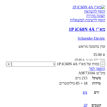
הוסף להשוואה
תצוגה מהירה
הוסף לרשימת המשאלות
מא"ז 1P iC60N 4A
Schneider Electric
זמין בהזמנה מראש
35.00
₪
מחיר ללא מע״מ:
₪
29.66
כמות של מא"ז 1P iC60N 4A
הוספה לסל
מק”ט:
A9F73104
משקל
215 גרם
מידות
18 × 85 מילימטרים
זרם
4A
קטבים
1P