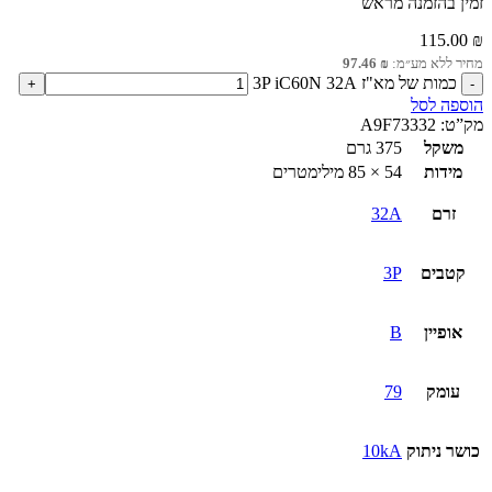
זמין בהזמנה מראש
115.00
₪
מחיר ללא מע״מ:
₪
97.46
כמות של מא"ז 3P iC60N 32A
הוספה לסל
מק”ט:
A9F73332
משקל
375 גרם
מידות
54 × 85 מילימטרים
זרם
32A
קטבים
3P
אופיין
B
עומק
79
כושר ניתוק
10kA