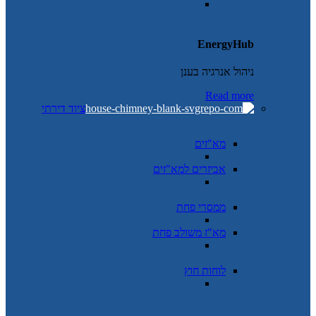
EnergyHub
ניהול אנרגיה בענן
Read more
ציוד דירתי
מא"זים
אביזרים למא"זים
ממסרי פחת
מא"ז משולב פחת
לוחות חוץ