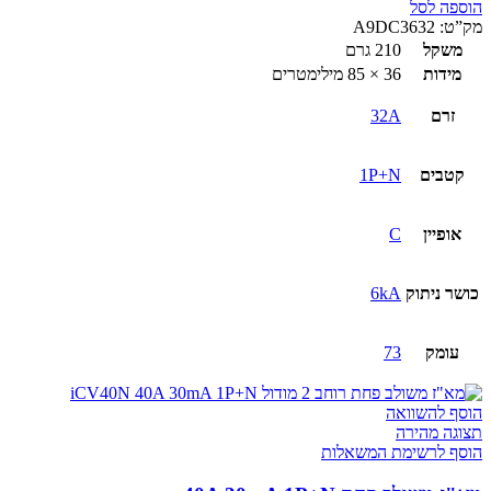
הוספה לסל
מק”ט:
A9DC3632
משקל
210 גרם
מידות
36 × 85 מילימטרים
זרם
32A
קטבים
1P+N
אופיין
C
כושר ניתוק
6kA
עומק
73
הוסף להשוואה
תצוגה מהירה
הוסף לרשימת המשאלות