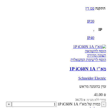
התקנה
פס דין
IP20
,
IP
IP40
הוסף להשוואה
תצוגה מהירה
הוסף לרשימת המשאלות
מא"ז 1P iC60N 1A
Schneider Electric
זמין בהזמנה מראש
41.00
₪
מחיר ללא מע״מ:
₪
34.75
כמות של מא"ז 1P iC60N 1A