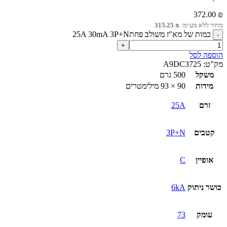
372.00
₪
מחיר ללא מע״מ:
₪
315.25
כמות של מא"ז משולב פחת25A 30mA 3P+N
הוספה לסל
מק”ט:
A9DC3725
משקל
500 גרם
מידות
90 × 93 מילימטרים
זרם
25A
קטבים
3P+N
אופיין
C
כושר ניתוק
6kA
עומק
73