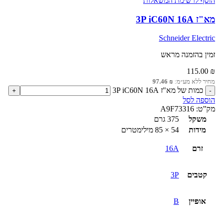
הוסף לרשימת המשאלות
מא"ז 3P iC60N 16A
Schneider Electric
זמין בהזמנה מראש
115.00
₪
מחיר ללא מע״מ:
₪
97.46
כמות של מא"ז 3P iC60N 16A
הוספה לסל
מק”ט:
A9F73316
משקל
375 גרם
מידות
54 × 85 מילימטרים
זרם
16A
קטבים
3P
אופיין
B