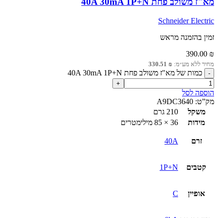
מא"ז משולב פחת 40A 30mA 1P+N
Schneider Electric
זמין בהזמנה מראש
390.00
₪
מחיר ללא מע״מ:
₪
330.51
כמות של מא"ז משולב פחת 40A 30mA 1P+N
הוספה לסל
מק”ט:
A9DC3640
משקל
210 גרם
מידות
36 × 85 מילימטרים
זרם
40A
קטבים
1P+N
אופיין
C