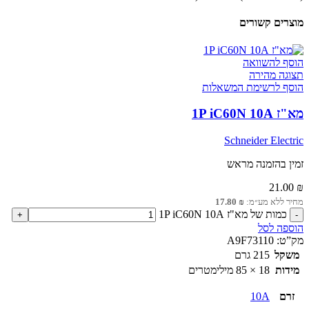
מוצרים קשורים
הוסף להשוואה
תצוגה מהירה
הוסף לרשימת המשאלות
מא"ז 1P iC60N 10A
Schneider Electric
זמין בהזמנה מראש
21.00
₪
מחיר ללא מע״מ:
₪
17.80
כמות של מא"ז 1P iC60N 10A
הוספה לסל
מק”ט:
A9F73110
משקל
215 גרם
מידות
18 × 85 מילימטרים
זרם
10A