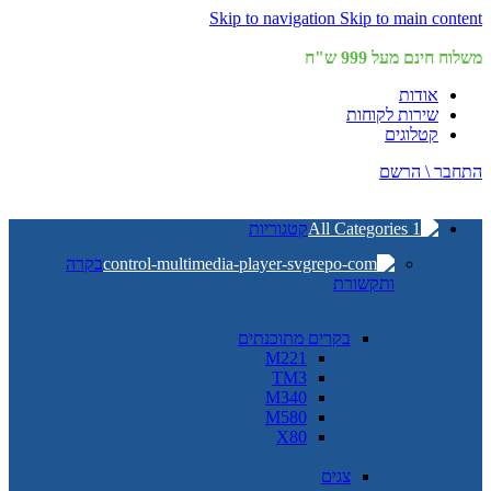
Skip to navigation
Skip to main content
משלוח חינם מעל 999 ש"ח
אודות
שירות לקוחות
קטלוגים
התחבר \ הרשם
קטגוריות
בקרה
ותקשורת
בקרים מתוכנתים
M221
TM3
M340
M580
X80
צגים