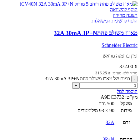
הוסף להשוואה
תצוגה מהירה
הוסף לרשימת המשאלות
מא"ז משולב פחת32A 30mA 3P+N
Schneider Electric
זמין בהזמנה מראש
372.00
₪
מחיר ללא מע״מ:
₪
315.25
כמות של מא"ז משולב פחת32A 30mA 3P+N
הוספה לסל
מק”ט:
A9DC3732
משקל
500 גרם
מידות
90 × 93 מילימטרים
זרם
32A
קטבים
3P+N