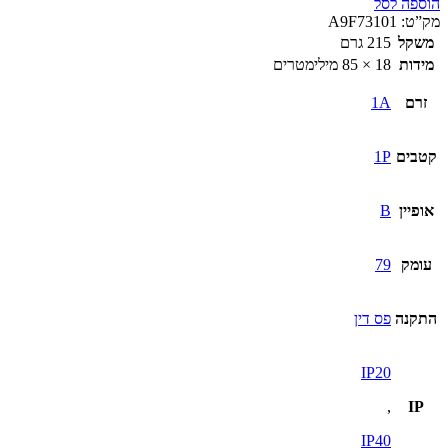
הוספה לסל
מק”ט:
A9F73101
משקל
215 גרם
מידות
18 × 85 מילימטרים
זרם
1A
קטבים
1P
אופיין
B
עומק
79
התקנה
פס דין
IP20
,
IP
IP40