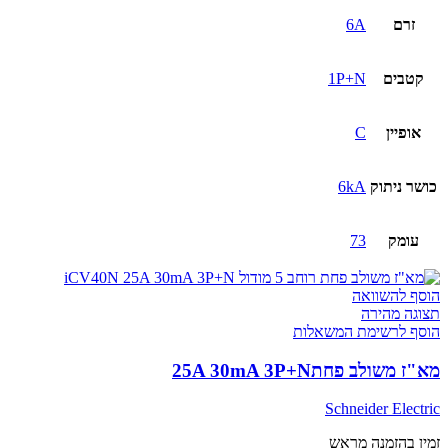
זרם
6A
קטבים
1P+N
אופיין
C
כושר ניתוק
6kA
עומק
73
הוסף להשוואה
תצוגה מהירה
הוסף לרשימת המשאלות
מא"ז משולב פחת25A 30mA 3P+N
Schneider Electric
זמין בהזמנה מראש