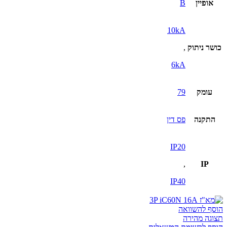
אופיין
B
10kA
כושר ניתוק
,
6kA
עומק
79
התקנה
פס דין
IP20
,
IP
IP40
הוסף להשוואה
תצוגה מהירה