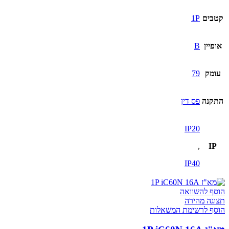
קטבים
1P
אופיין
B
עומק
79
התקנה
פס דין
IP20
,
IP
IP40
הוסף להשוואה
תצוגה מהירה
הוסף לרשימת המשאלות