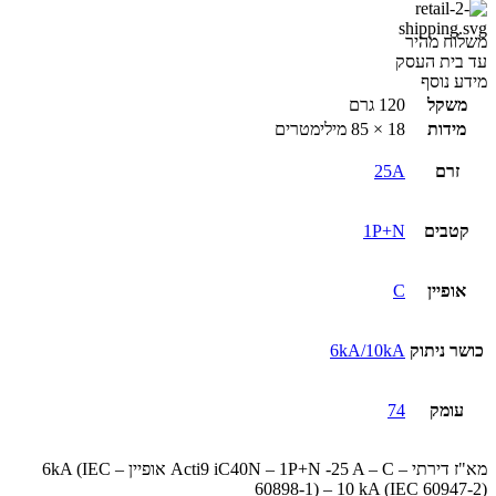
משלוח מהיר
עד בית העסק
מידע נוסף
משקל
120 גרם
מידות
18 × 85 מילימטרים
זרם
25A
קטבים
1P+N
אופיין
C
כושר ניתוק
6kA/10kA
עומק
74
מא"ז דירתי – Acti9 iC40N – 1P+N -25 A – C אופיין – 6kA (IEC
60898-1) – 10 kA (IEC 60947-2)