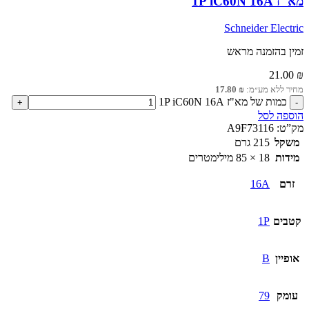
מא"ז 1P iC60N 16A
Schneider Electric
זמין בהזמנה מראש
21.00
₪
מחיר ללא מע״מ:
₪
17.80
כמות של מא"ז 1P iC60N 16A
הוספה לסל
מק”ט:
A9F73116
משקל
215 גרם
מידות
18 × 85 מילימטרים
זרם
16A
קטבים
1P
אופיין
B
עומק
79