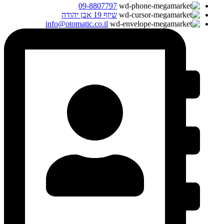
09-8807797
שיזף 19 אבן יהודה
info@otomatic.co.il