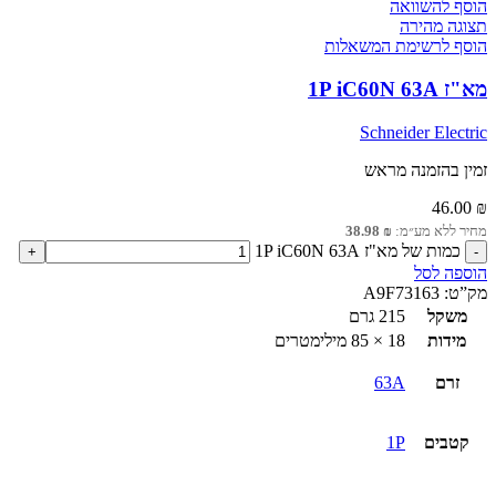
הוסף להשוואה
תצוגה מהירה
הוסף לרשימת המשאלות
מא"ז 1P iC60N 63A
Schneider Electric
זמין בהזמנה מראש
46.00
₪
מחיר ללא מע״מ:
₪
38.98
כמות של מא"ז 1P iC60N 63A
הוספה לסל
מק”ט:
A9F73163
משקל
215 גרם
מידות
18 × 85 מילימטרים
זרם
63A
קטבים
1P