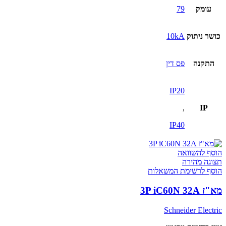
עומק
79
כושר ניתוק
10kA
התקנה
פס דין
IP20
,
IP
IP40
הוסף להשוואה
תצוגה מהירה
הוסף לרשימת המשאלות
מא"ז 3P iC60N 32A
Schneider Electric