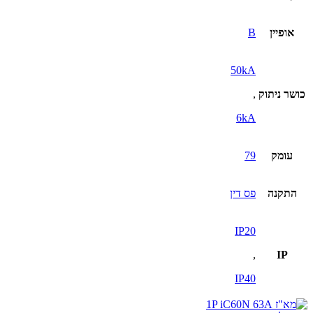
אופיין
B
50kA
כושר ניתוק
,
6kA
עומק
79
התקנה
פס דין
IP20
,
IP
IP40